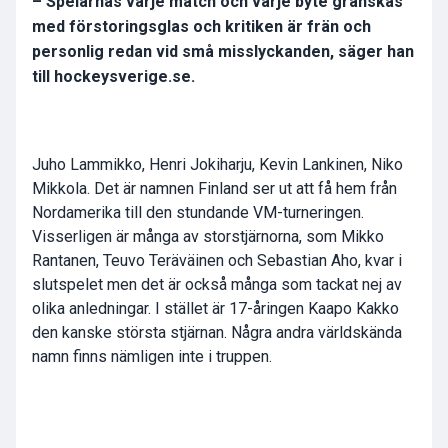
– Spelarnas varje match och varje byte granskas
med förstoringsglas och kritiken är frän och
personlig redan vid små misslyckanden, säger han
till hockeysverige.se.
Juho Lammikko, Henri Jokiharju, Kevin Lankinen, Niko
Mikkola. Det är namnen Finland ser ut att få hem från
Nordamerika till den stundande VM-turneringen.
Visserligen är många av storstjärnorna, som Mikko
Rantanen, Teuvo Teräväinen och Sebastian Aho, kvar i
slutspelet men det är också många som tackat nej av
olika anledningar. I stället är 17-åringen Kaapo Kakko
den kanske största stjärnan. Några andra världskända
namn finns nämligen inte i truppen.