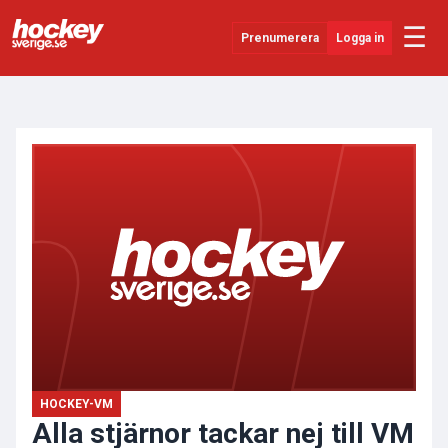
☰
Prenumerera
Logga in
ANNONS
Senaste Nytt
YouTube
SHL
Evenemang
Övrigt
HOCKEY-VM
Alla stjärnor tackar nej till VM