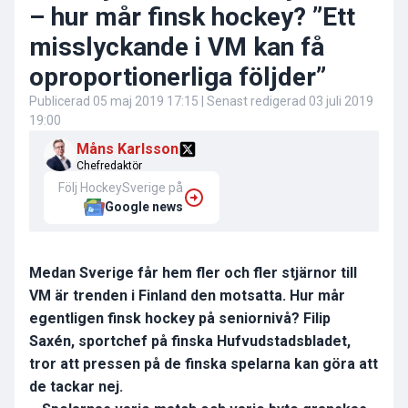
– hur mår finsk hockey? ”Ett
misslyckande i VM kan få
oproportionerliga följder”
Publicerad
05 maj 2019 17:15
| Senast redigerad
03 juli 2019
19:00
Måns Karlsson
Chefredaktör
Följ HockeySverige på
Google news
Medan Sverige får hem fler och fler stjärnor till
VM är trenden i Finland den motsatta. Hur mår
egentligen finsk hockey på seniornivå? Filip
Saxén, sportchef på finska Hufvudstadsbladet,
tror att pressen på de finska spelarna kan göra att
de tackar nej.