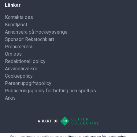
Länkar
Kontakta oss
Kundtjänst
Annonsera på Hockeysverige
Sponsor: Rekatochklart
Prenumerera
Om oss
Redaktionell policy
Användarvillkor
Cookiepolicy
Personuppgiftspolicy
Publiceringspolicy för betting och speltips
Arkiv
Spel utan konto innebär att man använder e-legitimation för registrering.