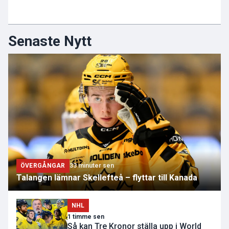
Senaste Nytt
ÖVERGÅNGAR
33 minuter sen
Talangen lämnar Skellefteå – flyttar till Kanada
NHL
1 timme sen
Så kan Tre Kronor ställa upp i World