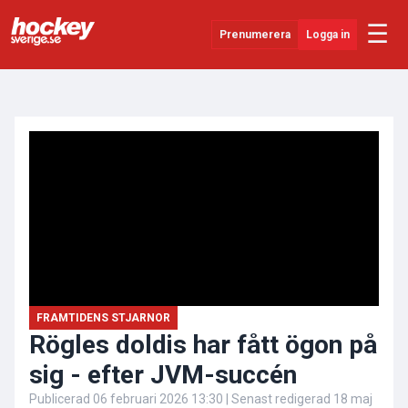
☰
Prenumerera
Logga in
ANNONS
Senaste Nytt
YouTube
SHL
Evenemang
Övrigt
FRAMTIDENS STJARNOR
Rögles doldis har fått ögon på
sig - efter JVM-succén
Publicerad
06 februari 2026 13:30
| Senast redigerad
18 maj