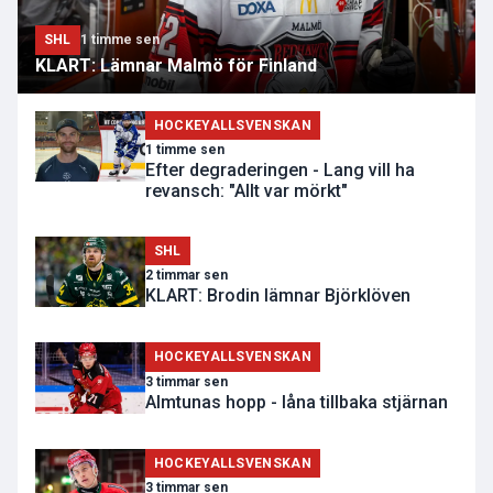
SHL
1 timme sen
KLART: Lämnar Malmö för Finland
HOCKEYALLSVENSKAN
1 timme sen
Efter degraderingen - Lang vill ha
revansch: "Allt var mörkt"
SHL
2 timmar sen
KLART: Brodin lämnar Björklöven
HOCKEYALLSVENSKAN
3 timmar sen
Almtunas hopp - låna tillbaka stjärnan
HOCKEYALLSVENSKAN
3 timmar sen