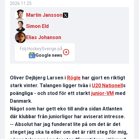
2026 11:25
Martin Jansson
Simon Eld
Elias Johanson
Följ HockeySverige på
Google news
Oliver Dejbjerg Larsen i
Rögle
har gjort en riktigt
stark vinter. Talangen ligger tvåa i
U20 Nationell
s
poängliga - och stod för ett starkt
junior-VM
med
Danmark.
Något som har gett eko till andra sidan Atlanten
där klubbar från juniorligor har aviserat intresse.
-- Absolut har jag funderat lite på om det är det
steget jag ska ta eller om det är rätt steg för mig,