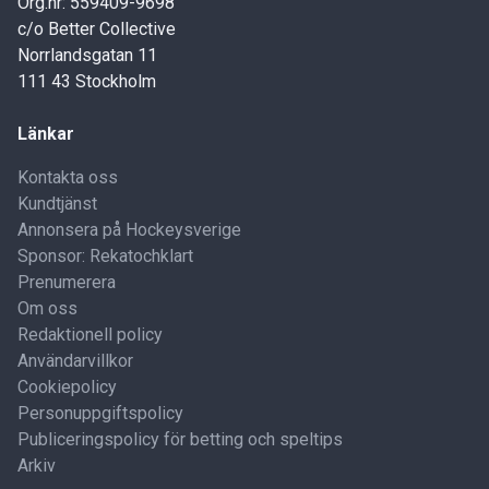
Org.nr: 559409-9698
c/o Better Collective
Norrlandsgatan 11
111 43 Stockholm
Länkar
Kontakta oss
Kundtjänst
Annonsera på Hockeysverige
Sponsor: Rekatochklart
Prenumerera
Om oss
Redaktionell policy
Användarvillkor
Cookiepolicy
Personuppgiftspolicy
Publiceringspolicy för betting och speltips
Arkiv