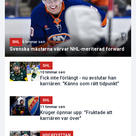
SHL
6 timmar sen
Svenska mästarna värvar NHL-meriterad forward
SHL
10 timmar sen
Fick inte förlängt - nu avslutar han
karriären: "Känns som rätt tidpunkt"
SHL
11 timmar sen
Krüger öpnnar upp: "Fruktade att
karriären var över"
HOCKEYETTAN