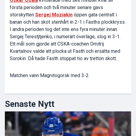
Oskar Osala
kvitterade med sex minuter kvar av
första perioden och två minuter senare gavs
storskytten
Sergej Moziakin
öppen gata centralt i
banan och han sköt stenhårt in 2-1 i Fasths plockkryss.
I andra perioden tog det inte ens fyra minuter innan
Sergej Terestjtjenko, i numerärt överläge, slog in 3-1.
Ett mål som gjorde att CSKA-coachen Dmitrij
Kvartalnov valde att plocka ut Fasth och ersätta med
Sorokin. Då hade Fasth stoppat tio av tretton skott.
Matchen vann Magnitogorsk med 3-2.
Senaste Nytt