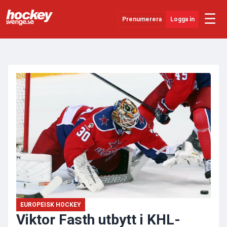
☰
Prenumerera
Logga in
ANNONS
Senaste Nytt
YouTube
SHL
Evenemang
Övrigt
EUROPEISK HOCKEY
Viktor Fasth utbytt i KHL-