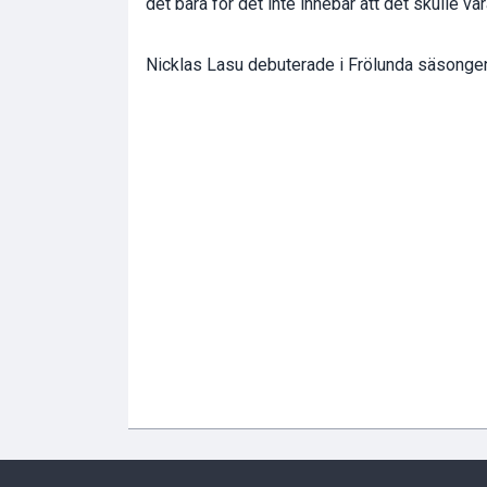
det bara för det inte innebär att det skulle v
Nicklas Lasu debuterade i Frölunda säsongen