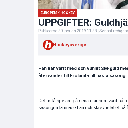
EUROPEISK HOCKEY
UPPGIFTER: Guldhjäl
Publicerad
30 januari 2019 11:38
| Senast rediger
Hockeysverige
Han har varit med och vunnit SM-guld med
återvänder till Frölunda till nästa säsong.
Det är få spelare på senare år som varit så
säsongen lämnade han och skrev istället på f