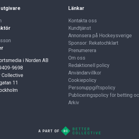
 utgivare
Länkar
n
Kontakta oss
ktör
Kundtjänst
Annonsera på Hockeysverige
lsson
Sponsor: Rekatochklart
er
Prenumerera
Om oss
portsmedia i Norden AB
Redaktionell policy
59409-9698
Användarvillkor
 Collective
Cookiepolicy
gatan 11
Personuppgiftspolicy
tockholm
Publiceringspolicy för betting o
Arkiv