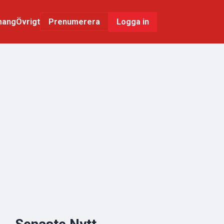
mang
Övrigt
Logga in
Prenumerera