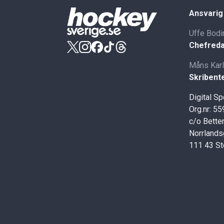
Ansvarig
Uffe Bodi
Chefreda
Måns Kar
Skribent
Digital S
Org.nr: 5
c/o Better
Norrlands
111 43 S