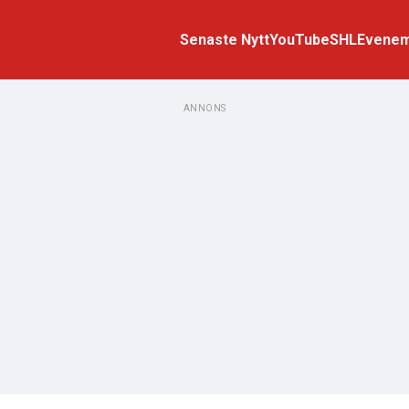
Senaste Nytt
YouTube
SHL
Evene
ANNONS