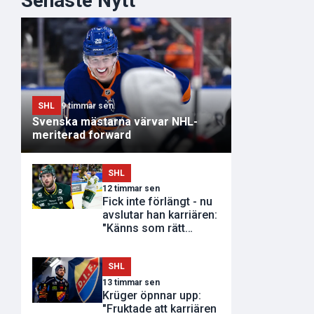
Senaste Nytt
SHL
9 timmar sen
Svenska mästarna värvar NHL-
meriterad forward
SHL
12 timmar sen
Fick inte förlängt - nu
avslutar han karriären:
"Känns som rätt
tidpunkt"
SHL
13 timmar sen
Krüger öpnnar upp:
"Fruktade att karriären