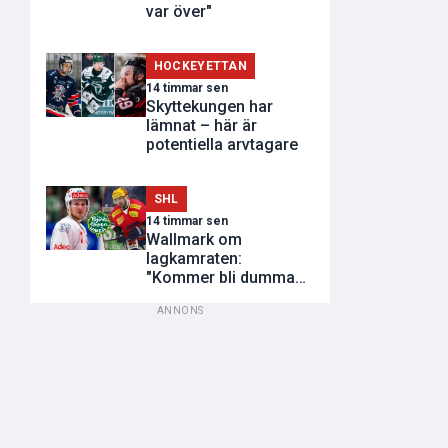
var över"
HOCKEYETTAN
14 timmar sen
Skyttekungen har
lämnat – här är
potentiella arvtagare
SHL
14 timmar sen
Wallmark om
lagkamraten:
"Kommer bli dumma
utvisningar"
ANNONS