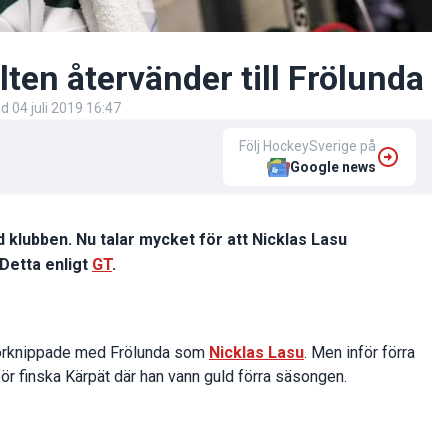
ten återvänder till Frölunda
ad
04 juli 2019 16:47
Följ HockeySverige på
Google news
 klubben. Nu talar mycket för att Nicklas Lasu
 Detta enligt
GT
.
 förknippade med Frölunda som
Nicklas Lasu
. Men inför förra
ör finska Kärpät där han vann guld förra säsongen.