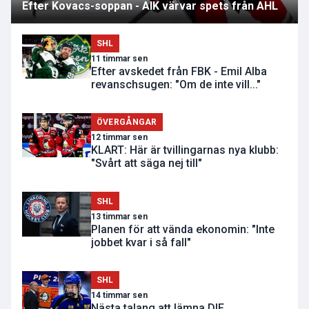
Efter Kovacs-soppan - AIK värvar spets från AHL
SHL
11 timmar sen
Efter avskedet från FBK - Emil Alba
revanschsugen: "Om de inte vill..."
ÖVERGÅNGAR
12 timmar sen
KLART: Här är tvillingarnas nya klubb:
"Svårt att säga nej till"
SHL
13 timmar sen
Planen för att vända ekonomin: "Inte
jobbet kvar i så fall"
SHL
14 timmar sen
Nästa talang att lämna DIF