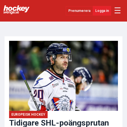
☰
Prenumerera
Logga in
ANNONS
Senaste Nytt
YouTube
SHL
Evenemang
Övrigt
EUROPEISK HOCKEY
Tidigare SHL-poängsprutan