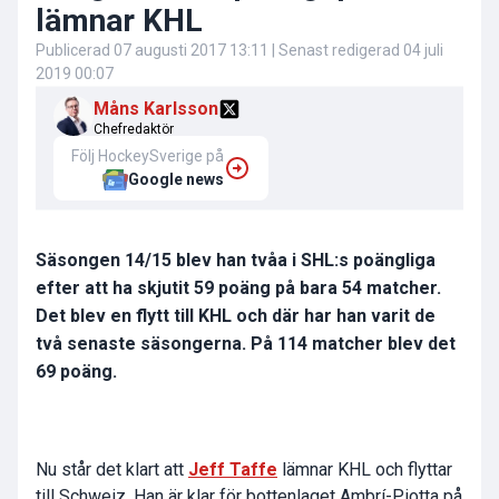
lämnar KHL
Publicerad
07 augusti 2017 13:11
| Senast redigerad
04 juli
2019 00:07
Måns Karlsson
Chefredaktör
Följ HockeySverige på
Google news
Säsongen 14/15 blev han tvåa i SHL:s poängliga
efter att ha skjutit 59 poäng på bara 54 matcher.
Det blev en flytt till KHL och där har han varit de
två senaste säsongerna. På 114 matcher blev det
69 poäng.
Nu står det klart att
Jeff Taffe
lämnar KHL och flyttar
till Schweiz. Han är klar för bottenlaget Ambrí-Piotta på