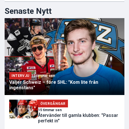
Senaste Nytt
INTERVJU
13 timmar sen
Väljer Schweiz – före SHL: "Kom lite från
ingenstans"
ÖVERGÅNGAR
15 timmar sen
Återvänder till gamla klubben: "Passar
perfekt in"