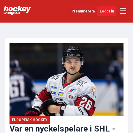
☰
Prenumerera
Logga in
ANNONS
Senaste Nytt
YouTube
SHL
Evenemang
Övrigt
EUROPEISK HOCKEY
Var en nyckelspelare i SHL -