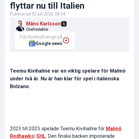
flyttar nu till Italien
Publicerad
05 juli 2026 08:54
Måns Karlsson
Chefredaktör
Följ HockeySverige på
Google news
Teemu Kivihalme var en viktig spelare för Malmö
under två år. Nu är han klar för spel i italienska
Bolzano.
2023 till 2025 spelade Teemu Kivihalme för
Malmö
Redhawks
i
SHL
. Den finske backen imponerade