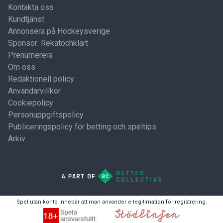
Kontakta oss
Kundtjänst
Annonsera på Hockeysverige
Sponsor: Rekatochklart
Prenumerera
Om oss
Redaktionell policy
Användarvillkor
Cookiepolicy
Personuppgiftspolicy
Publiceringspolicy för betting och speltips
Arkiv
Spel utan konto innebär att man använder e-legitimation för registrering.