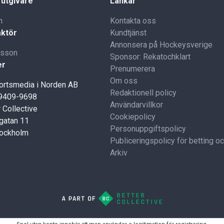
 utgivare
Länkar
n
Kontakta oss
ktör
Kundtjänst
Annonsera på Hockeysverige
lsson
Sponsor: Rekatochklart
er
Prenumerera
Om oss
portsmedia i Norden AB
Redaktionell policy
59409-9698
Användarvillkor
 Collective
Cookiepolicy
gatan 11
Personuppgiftspolicy
tockholm
Publiceringspolicy för betting o
Arkiv