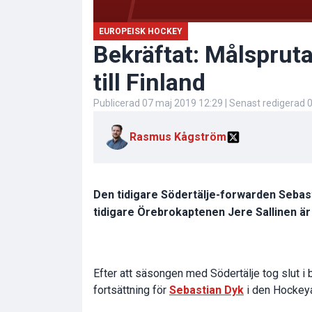
EUROPEISK HOCKEY
Bekräftat: Målsprut
till Finland
Publicerad
07 maj 2019 12:29
| Senast redigerad
0
Rasmus Kågström
Den tidigare Södertälje-forwarden Sebasti
tidigare Örebrokaptenen Jere Sallinen är
Efter att säsongen med Södertälje tog slut i b
fortsättning för
Sebastian Dyk
i den Hockeya