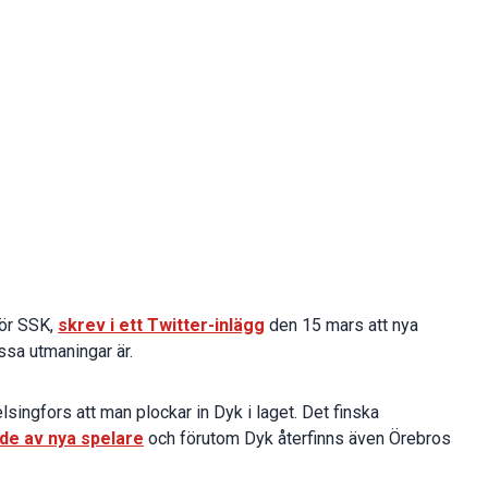
för SSK,
skrev i ett Twitter-inlägg
den 15 mars att nya
ssa utmaningar är.
singfors att man plockar in Dyk i laget. Det finska
äde av nya spelare
och förutom Dyk återfinns även Örebros