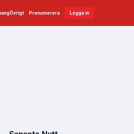
mang
Övrigt
Logga in
Prenumerera