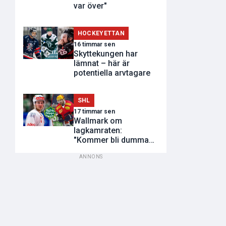
var över"
HOCKEYETTAN
16 timmar sen
Skyttekungen har
lämnat – här är
potentiella arvtagare
SHL
17 timmar sen
Wallmark om
lagkamraten:
"Kommer bli dumma
utvisningar"
ANNONS