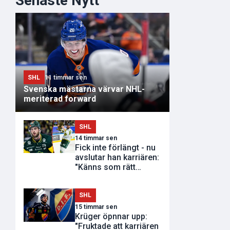
Senaste Nytt
SHL
11 timmar sen
Svenska mästarna värvar NHL-
meriterad forward
SHL
14 timmar sen
Fick inte förlängt - nu
avslutar han karriären:
"Känns som rätt
tidpunkt"
SHL
15 timmar sen
Krüger öpnnar upp:
"Fruktade att karriären