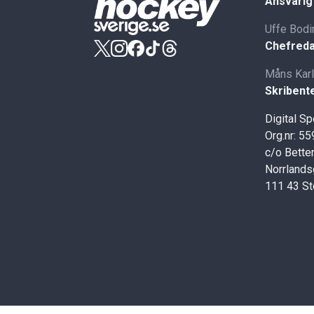
Ansvarig
Uffe Bodi
Chefreda
Måns Kar
Skribent
Digital S
Org.nr: 5
c/o Better
Norrlands
111 43 S