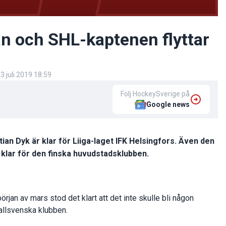
an och SHL-kaptenen flyttar
3 juli 2019 18:59
Följ HockeySverige på
Google news
an Dyk är klar för Liiga-laget IFK Helsingfors. Även den
 klar för den finska huvudstadsklubben.
örjan av mars stod det klart att det inte skulle bli någon
llsvenska klubben.