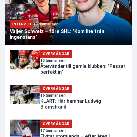
INTERVJU
13 timmar sen
Väljer Schweiz – före SHL: "Kom lite från
ingenstans"
ÖVERGÅNGAR
15 timmar sen
Återvänder till gamla klubben: "Passar
perfekt in"
ÖVERGÅNGAR
16 timmar sen
KLART: Här hamnar Ludwig
Blomstrand
ÖVERGÅNGAR
17 timmar sen
Flyttar utomlands – efter åren i