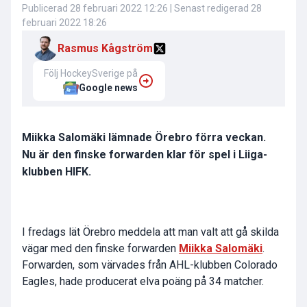
Publicerad
28 februari 2022 12:26
| Senast redigerad
28
februari 2022 18:26
Rasmus Kågström
Följ HockeySverige på
Google news
Miikka Salomäki lämnade Örebro förra veckan.
Nu är den finske forwarden klar för spel i Liiga-
klubben HIFK.
I fredags lät Örebro meddela att man valt att gå skilda
vägar med den finske forwarden
Miikka Salomäki
.
Forwarden, som värvades från AHL-klubben Colorado
Eagles, hade producerat elva poäng på 34 matcher.