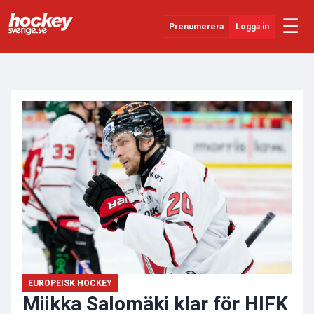
☰
Prenumerera
Logga in
ANNONS
Senaste Nytt
YouTube
SHL
Evenemang
Övrigt
EUROPEISK HOCKEY
Miikka Salomäki klar för HIFK