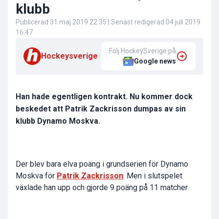
klubb
Publicerad
31 maj 2019 22:35
| Senast redigerad
04 juli 2019
16:47
Följ HockeySverige på
Hockeysverige
Google news
Han hade egentligen kontrakt. Nu kommer dock
beskedet att Patrik Zackrisson dumpas av sin
klubb Dynamo Moskva.
Der blev bara elva poäng i grundserien för Dynamo
Moskva för
Patrik Zackrisson
. Men i slutspelet
växlade han upp och gjorde 9 poäng på 11 matcher.