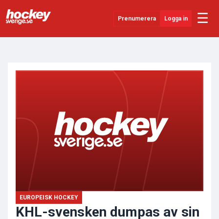
☰
Prenumerera
Logga in
ANNONS
Senaste Nytt
YouTube
SHL
Evenemang
Övrigt
EUROPEISK HOCKEY
KHL-svensken dumpas av sin