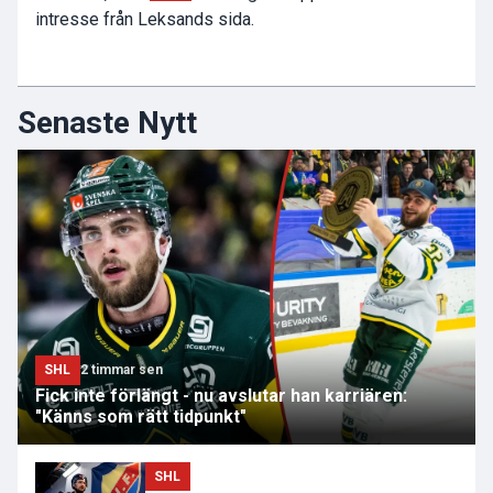
intresse från Leksands sida.
Senaste Nytt
SHL
2 timmar sen
Fick inte förlängt - nu avslutar han karriären:
"Känns som rätt tidpunkt"
SHL