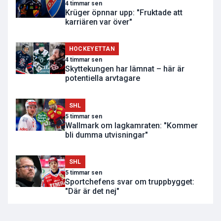
4 timmar sen
Krüger öpnnar upp: "Fruktade att
karriären var över"
HOCKEYETTAN
4 timmar sen
Skyttekungen har lämnat – här är
potentiella arvtagare
SHL
5 timmar sen
Wallmark om lagkamraten: "Kommer
bli dumma utvisningar"
SHL
5 timmar sen
Sportchefens svar om truppbygget:
"Där är det nej"