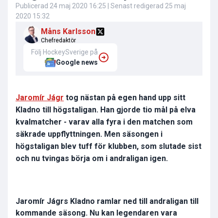
Publicerad
24 maj 2020 16:25
| Senast redigerad
25 maj
2020 15:32
Måns Karlsson
Chefredaktör
Följ HockeySverige på
Google news
Jaromír Jágr
tog nästan på egen hand upp sitt
Kladno till högstaligan. Han gjorde tio mål på elva
kvalmatcher - varav alla fyra i den matchen som
säkrade uppflyttningen. Men säsongen i
högstaligan blev tuff för klubben, som slutade sist
och nu tvingas börja om i andraligan igen.
Jaromír Jágrs Kladno ramlar ned till andraligan till
kommande säsong. Nu kan legendaren vara