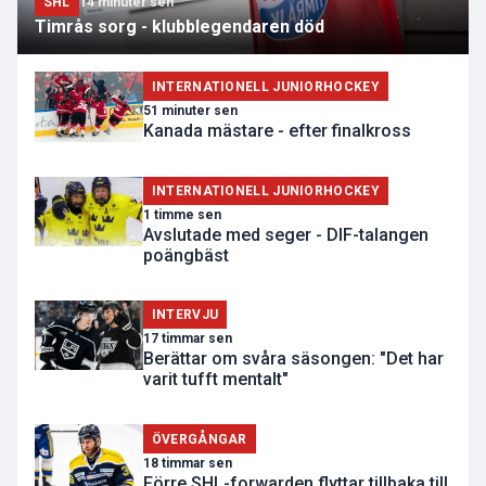
SHL
14 minuter sen
Timrås sorg - klubblegendaren död
INTERNATIONELL JUNIORHOCKEY
51 minuter sen
Kanada mästare - efter finalkross
INTERNATIONELL JUNIORHOCKEY
1 timme sen
Avslutade med seger - DIF-talangen
poängbäst
INTERVJU
17 timmar sen
Berättar om svåra säsongen: "Det har
varit tufft mentalt"
ÖVERGÅNGAR
18 timmar sen
Förre SHL-forwarden flyttar tillbaka till