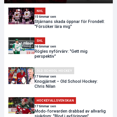
NHL
15 timmar sen
Stjärnans skada öppnar för Frondell:
"Försöker lära mig"
SHL
16 timmar sen
Rögles nyförvärv: "Gett mig
perspektiv"
OLD SCHOOL HOCKEY
17 timmar sen
Knogjärnet – Old School Hockey:
Chris Nilan
HOCKEYALLSVENSKAN
17 timmar sen
Modo-forwarden drabbad av allvarlig
sjukdom: "Blod i avföringen"