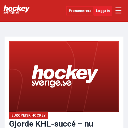
☰
Prenumerera
Logga in
ANNONS
Senaste Nytt
YouTube
SHL
Evenemang
Övrigt
EUROPEISK HOCKEY
Gjorde KHL-succé – nu