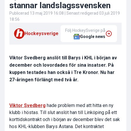
stannar landslagssvensken
Publicerad
13 maj 2019 16:08
| Senast redigerad
03 juli 2019
18:56
Följ HockeySverige på
Hockeysverige
Google news
Viktor Svedberg anslöt till Barys i KHL i början av
december och lovordades för sina insatser. På
kuppen testades han också i Tre Kronor. Nu har
27-åringen förlängt med två år.
Viktor Svedberg
hade problem med att hitta en ny
klubb i höstas. Till slut anslöt han till Linköping på ett
korttidskontrakt och i början av december blev det sak
hos KHL-klubben Barys Astana. Det kontraktet