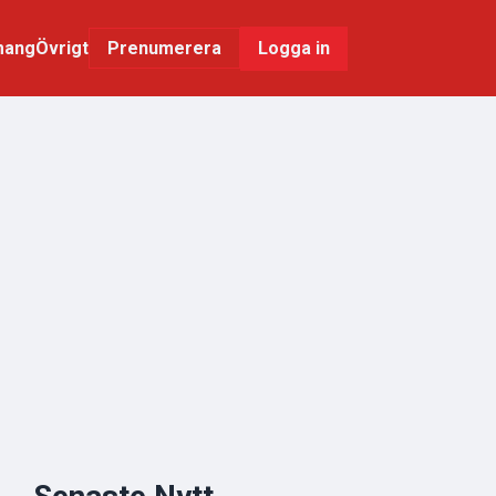
mang
Övrigt
Logga in
Prenumerera