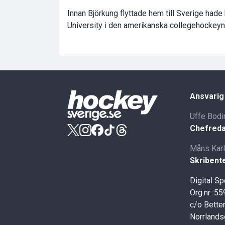
Innan Björkung flyttade hem till Sverige hade
University i den amerikanska collegehockeyn
Ansvarig
Uffe Bodi
Chefreda
Måns Kar
Skribent
Digital S
Org.nr: 5
c/o Better
Norrlands