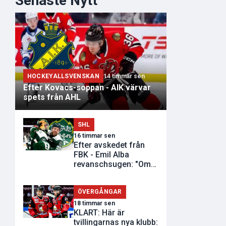
Senaste Nytt
HOCKEYALLSVENSKAN
14 timmar sen
Efter Kovacs-soppan - AIK värvar
spets från AHL
SHL
16 timmar sen
Efter avskedet från
FBK - Emil Alba
revanschsugen: "Om
de inte vill..."
ÖVERGÅNGAR
18 timmar sen
KLART: Här är
tvillingarnas nya klubb: