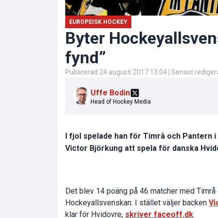
EUROPEISK HOCKEY
Byter Hockeyallsven
fynd”
Publicerad
24 augusti 2017 13:04
| Senast redige
Uffe Bodin
Head of Hockey Media
I fjol spelade han för Timrå och Panter
Victor Björkung att spela för danska Hvid
Det blev 14 poäng på 46 matcher med Timrå o
Hockeyallsvenskan. I stället väljer backen
Vi
klar för Hvidovre,
skriver faceoff.dk
.