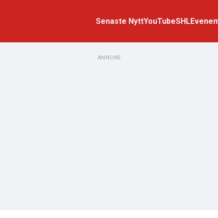
Senaste Nytt
YouTube
SHL
Evene
ANNONS