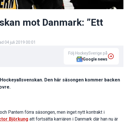
skan mot Danmark: ”Ett
rad
04 juli 2019 00:01
Följ HockeySverige på
Google news
n i Hockeyallsvenskan. Den här säsongen kommer backen
ovre.
ch Pantern förra säsongen, men inget nytt kontrakt i
ctor Björkung
att fortsätta karriären i Danmark där han nu är