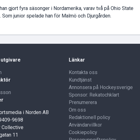
 han gjort fyra säsonger i Nordamerika, varav två på Ohio State
. Som junior spelade han för Malmö och Djurgården.
 utgivare
Länkar
n
Kontakta oss
ktör
Kundtjänst
Annonsera på Hockeysverige
lsson
Sponsor: Rekatochklart
er
Prenumerera
Om oss
portsmedia i Norden AB
Redaktionell policy
59409-9698
Användarvillkor
 Collective
Cookiepolicy
gatan 11
Personuppgiftspolicy