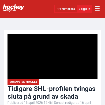
☰
Prenumerera
Logga in
ANNONS
Senaste Nytt
YouTube
SHL
Evenemang
Övrigt
EUROPEISK HOCKEY
Tidigare SHL-profilen tvingas
sluta på grund av skada
Publicerad
16 april 2026 17:46
| Senast redigerad
16 april