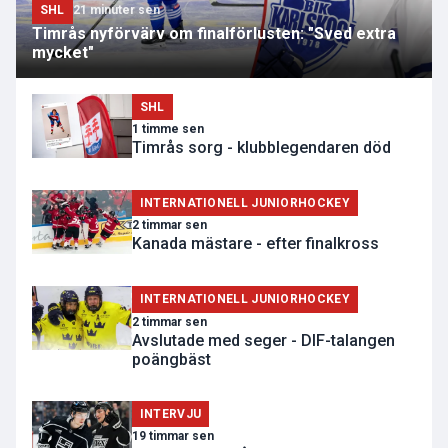
SHL
21 minuter sen
Timrås nyförvärv om finalförlusten: "Sved extra
mycket"
SHL
1 timme sen
Timrås sorg - klubblegendaren död
INTERNATIONELL JUNIORHOCKEY
2 timmar sen
Kanada mästare - efter finalkross
INTERNATIONELL JUNIORHOCKEY
2 timmar sen
Avslutade med seger - DIF-talangen
poängbäst
INTERVJU
19 timmar sen