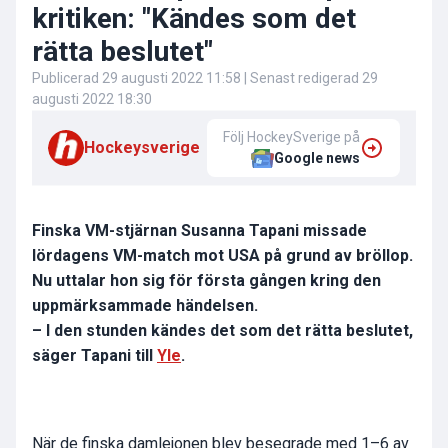
kritiken: "Kändes som det
rätta beslutet"
Publicerad
29 augusti 2022 11:58
| Senast redigerad
29
augusti 2022 18:30
Följ HockeySverige på
Hockeysverige
Google news
Finska VM-stjärnan Susanna Tapani missade
lördagens VM-match mot USA på grund av bröllop.
Nu uttalar hon sig för första gången kring den
uppmärksammade händelsen.
– I den stunden kändes det som det rätta beslutet,
säger Tapani till
Yle
.
När de finska damlejonen blev besegrade med 1–6 av