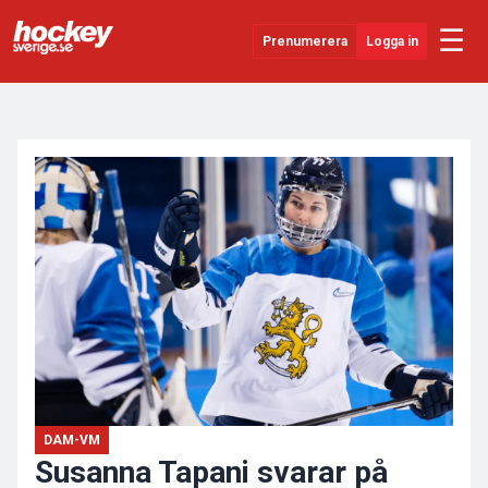
☰
Prenumerera
Logga in
ANNONS
Senaste Nytt
YouTube
SHL
Evenemang
Övrigt
DAM-VM
Susanna Tapani svarar på