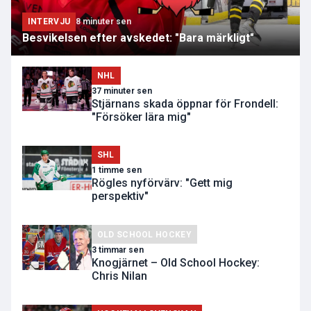
INTERVJU
8 minuter sen
Besvikelsen efter avskedet: "Bara märkligt"
NHL
37 minuter sen
Stjärnans skada öppnar för Frondell:
"Försöker lära mig"
SHL
1 timme sen
Rögles nyförvärv: "Gett mig
perspektiv"
OLD SCHOOL HOCKEY
3 timmar sen
Knogjärnet – Old School Hockey:
Chris Nilan