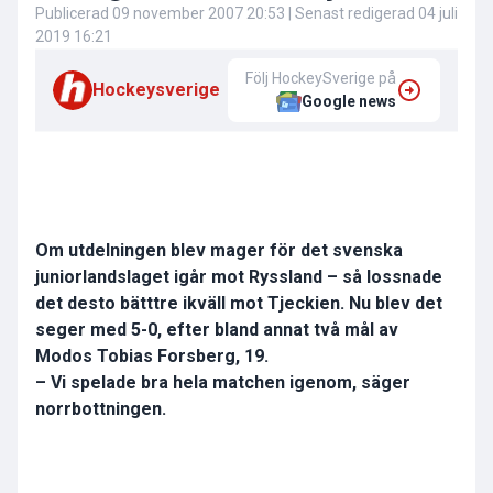
Publicerad
09 november 2007 20:53
| Senast redigerad
04 juli
2019 16:21
Följ HockeySverige på
Hockeysverige
Google news
Om utdelningen blev mager för det svenska
juniorlandslaget igår mot Ryssland – så lossnade
det desto bätttre ikväll mot Tjeckien. Nu blev det
seger med 5-0, efter bland annat två mål av
Modos Tobias Forsberg, 19.
– Vi spelade bra hela matchen igenom, säger
norrbottningen.