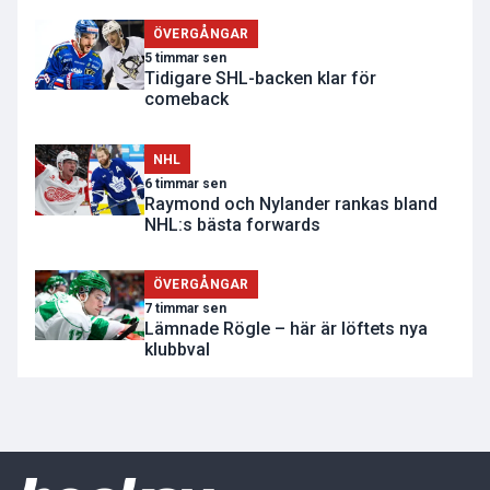
ÖVERGÅNGAR
5 timmar sen
Tidigare SHL-backen klar för
comeback
NHL
6 timmar sen
Raymond och Nylander rankas bland
NHL:s bästa forwards
ÖVERGÅNGAR
7 timmar sen
Lämnade Rögle – här är löftets nya
klubbval