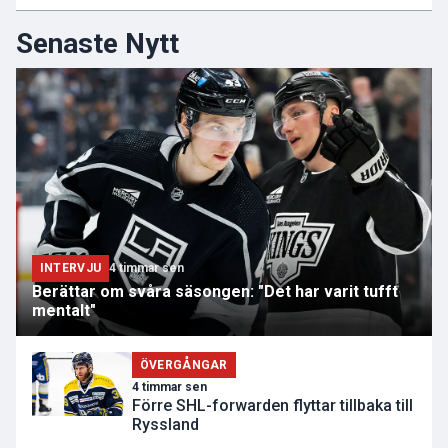
Senaste Nytt
INTERVJU
4 timmar sen
Berättar om svåra säsongen: "Det har varit tufft
mentalt"
ÖVERGÅNGAR
4 timmar sen
Förre SHL-forwarden flyttar tillbaka till
Ryssland