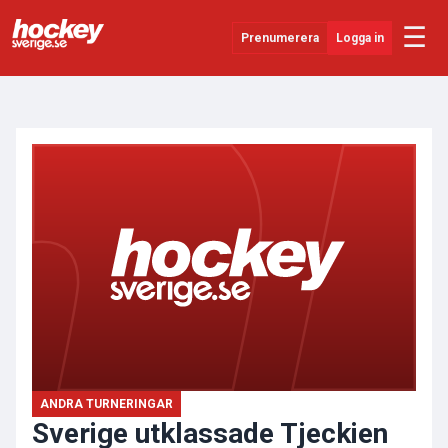
☰
Prenumerera
Logga in
ANNONS
Senaste Nytt
YouTube
SHL
Evenemang
Övrigt
ANDRA TURNERINGAR
Sverige utklassade Tjeckien