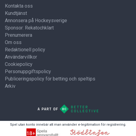
Kontakta oss
Kundtjänst
Annonsera på Hockeysverige
Sponsor: Rekatochklart
Prenumerera
Om oss
Redaktionell policy
Användarvillkor
Cookiepolicy
Personuppgiftspolicy
Publiceringspolicy för betting och speltips
Arkiv
Spel utan konto innebär att man använder e-legitimation för registrering.