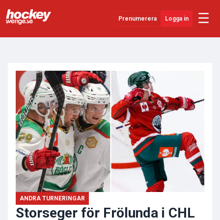
☰
Prenumerera
Logga in
ANNONS
Senaste Nytt
YouTube
SHL
Evenemang
Övrigt
ANDRA TURNERINGAR
Storseger för Frölunda i CHL