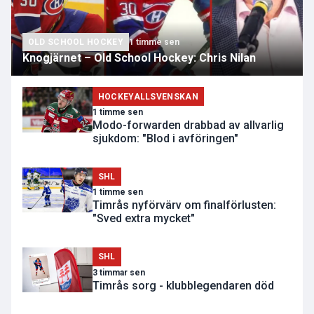
OLD SCHOOL HOCKEY
1 timme sen
Knogjärnet – Old School Hockey: Chris Nilan
HOCKEYALLSVENSKAN
1 timme sen
Modo-forwarden drabbad av allvarlig
sjukdom: "Blod i avföringen"
SHL
1 timme sen
Timrås nyförvärv om finalförlusten:
"Sved extra mycket"
SHL
3 timmar sen
Timrås sorg - klubblegendaren död