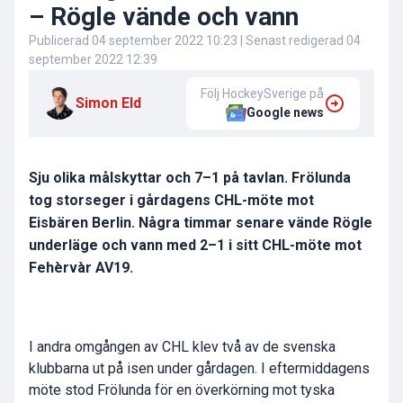
– Rögle vände och vann
Publicerad
04 september 2022 10:23
| Senast redigerad
04
september 2022 12:39
Följ HockeySverige på
Simon Eld
Google news
Sju olika målskyttar och 7–1 på tavlan. Frölunda
tog storseger i gårdagens CHL-möte mot
Eisbären Berlin. Några timmar senare vände Rögle
underläge och vann med 2–1 i sitt CHL-möte mot
Fehèrvàr AV19.
I andra omgången av CHL klev två av de svenska
klubbarna ut på isen under gårdagen. I eftermiddagens
möte stod Frölunda för en överkörning mot tyska