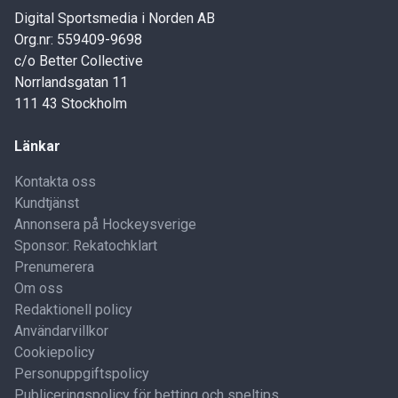
Digital Sportsmedia i Norden AB
Org.nr: 559409-9698
c/o Better Collective
Norrlandsgatan 11
111 43 Stockholm
Länkar
Kontakta oss
Kundtjänst
Annonsera på Hockeysverige
Sponsor: Rekatochklart
Prenumerera
Om oss
Redaktionell policy
Användarvillkor
Cookiepolicy
Personuppgiftspolicy
Publiceringspolicy för betting och speltips