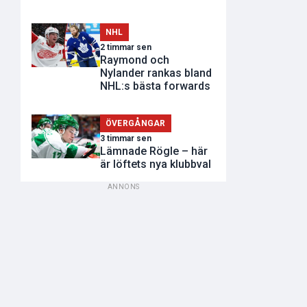
NHL
2 timmar sen
Raymond och
Nylander rankas bland
NHL:s bästa forwards
ÖVERGÅNGAR
3 timmar sen
Lämnade Rögle – här
är löftets nya klubbval
ANNONS