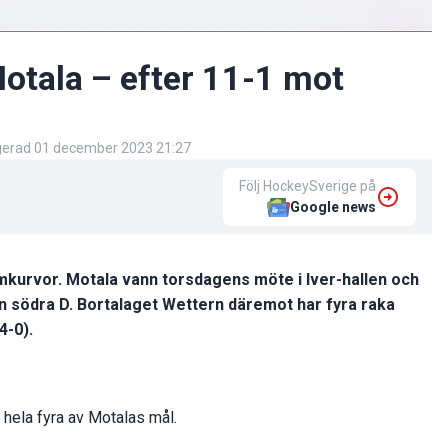
Motala – efter 11-1 mot
igerad
01 december 2023 21:27
Följ HockeySverige på
Google news
rmkurvor. Motala vann torsdagens möte i Iver-hallen och
n södra D. Bortalaget Wettern däremot har fyra raka
4-0).
hela fyra av Motalas mål.