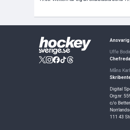
Ansvarig
Uffe Bodi
Chefreda
Måns Kar
Skribent
Digital S
Org.nr: 5
c/o Better
Norrlands
111 43 S