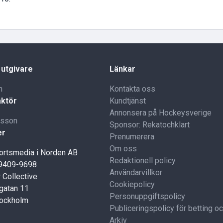
 utgivare
Länkar
n
Kontakta oss
ktör
Kundtjänst
Annonsera på Hockeysverige
lsson
Sponsor: Rekatochklart
er
Prenumerera
Om oss
portsmedia i Norden AB
Redaktionell policy
59409-9698
Användarvillkor
 Collective
Cookiepolicy
gatan 11
Personuppgiftspolicy
tockholm
Publiceringspolicy för betting o
Arkiv