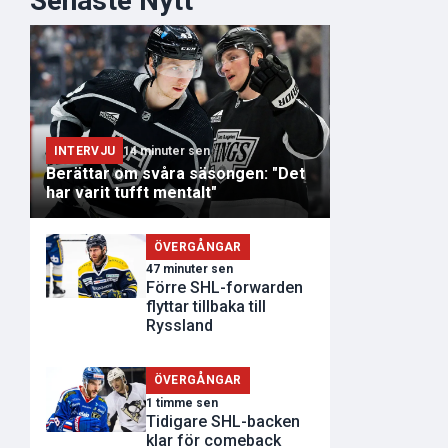
Senaste Nytt
INTERVJU
14 minuter sen
Berättar om svåra säsongen: "Det
har varit tufft mentalt"
ÖVERGÅNGAR
47 minuter sen
Förre SHL-forwarden
flyttar tillbaka till
Ryssland
ÖVERGÅNGAR
1 timme sen
Tidigare SHL-backen
klar för comeback