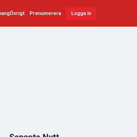
mang
Övrigt
Logga in
Prenumerera