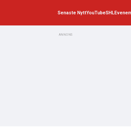
Senaste Nytt
YouTube
SHL
Evene
ANNONS