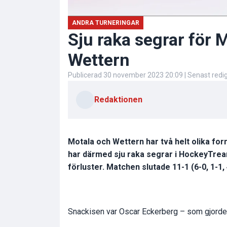
ANDRA TURNERINGAR
Sju raka segrar för 
Wettern
Publicerad
30 november 2023 20:09
| Senast red
Redaktionen
Motala och Wettern har två helt olika fo
har därmed sju raka segrar i HockeyTrea
förluster. Matchen slutade 11-1 (6-0, 1-1, 
Snackisen var Oscar Eckerberg – som gjorde 