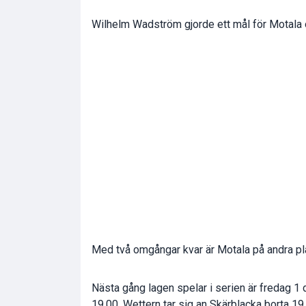
Wilhelm Wadström gjorde ett mål för Motala 
Med två omgångar kvar är Motala på andra plat
Nästa gång lagen spelar i serien är fredag 
19.00. Wettern tar sig an Skärblacka borta 19