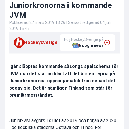
Juniorkronorna i kommande
JVM
Publicerad
27 mars 2019 13:26
| Senast redigerad
04 juli
2019 16:47
Följ HockeySverige på
Hockeysverige
Google news
Igår släpptes kommande säsongs spelschema för
JVM och det står nu klart att det blir en repris på
Juniorkronornas öppningsmatch från senast det
begav sig. Det är nämligen Finland som står för
premiärmotståndet.
Junior-VM avgörs i slutet av 2019 och början av 2020
i de tjeckiska städerna Ostrava och Trinec. För