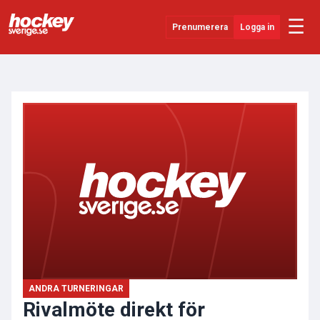
☰
Prenumerera
Logga in
ANNONS
Senaste Nytt
YouTube
SHL
Evenemang
Övrigt
ANDRA TURNERINGAR
Rivalmöte direkt för