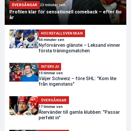
ÖVERGÅNGAR
23 minuter sen
Profilen klar för sensationell comeback – efter tio
år
HOCKEYALLSVENSKAN
54 minuter sen
Nyförvärven glänste – Leksand vinner
första träningsmatchen
INTERVJU
15 timmar sen
Väljer Schweiz – före SHL: "Kom lite
från ingenstans"
ÖVERGÅNGAR
17 timmar sen
Återvänder till gamla klubben: "Passar
perfekt in"