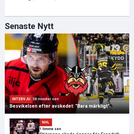
Senaste Nytt
INTERVJU
58 minuter sen
Besvikelsen efter avskedet: "Bara märkligt"
NHL
1 timme sen