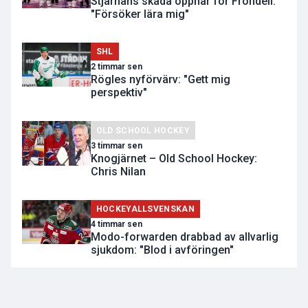
Stjärnans skada öppnar för Frondell:
"Försöker lära mig"
SHL
2 timmar sen
Rögles nyförvärv: "Gett mig
perspektiv"
OLD SCHOOL HOCKEY
3 timmar sen
Knogjärnet – Old School Hockey:
Chris Nilan
HOCKEYALLSVENSKAN
4 timmar sen
Modo-forwarden drabbad av allvarlig
sjukdom: "Blod i avföringen"