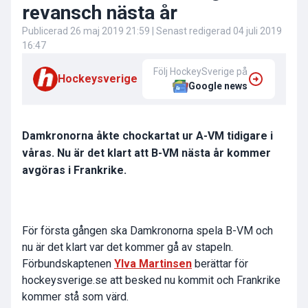
revansch nästa år
Publicerad
26 maj 2019 21:59
| Senast redigerad
04 juli 2019
16:47
Följ HockeySverige på
Hockeysverige
Google news
Damkronorna åkte chockartat ur A-VM tidigare i
våras. Nu är det klart att B-VM nästa år kommer
avgöras i Frankrike.
För första gången ska Damkronorna spela B-VM och
nu är det klart var det kommer gå av stapeln.
Förbundskaptenen
Ylva Martinsen
berättar för
hockeysverige.se att besked nu kommit och Frankrike
kommer stå som värd.