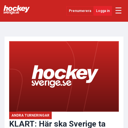
☰
Prenumerera
Logga in
ANNONS
Senaste Nytt
YouTube
SHL
Evenemang
Övrigt
ANDRA TURNERINGAR
KLART: Här ska Sverige ta