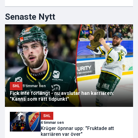
Senaste Nytt
SHL
3 timmar sen
Fick inte förlängt - nu avslutar han karriären:
"Känns som rätt tidpunkt"
SHL
4 timmar sen
Krüger öpnnar upp: "Fruktade att
karriären var över"