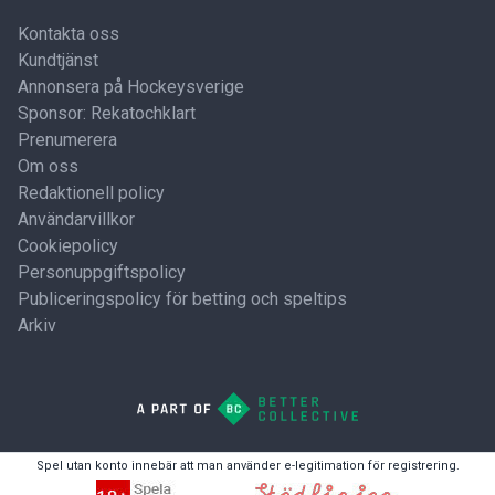
Kontakta oss
Kundtjänst
Annonsera på Hockeysverige
Sponsor: Rekatochklart
Prenumerera
Om oss
Redaktionell policy
Användarvillkor
Cookiepolicy
Personuppgiftspolicy
Publiceringspolicy för betting och speltips
Arkiv
Spel utan konto innebär att man använder e-legitimation för registrering.