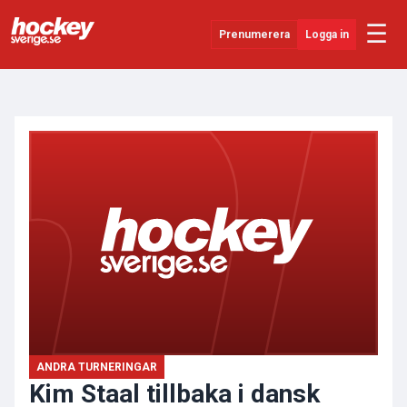
☰
Prenumerera
Logga in
ANNONS
Senaste Nytt
YouTube
SHL
Evenemang
Övrigt
ANDRA TURNERINGAR
Kim Staal tillbaka i dansk