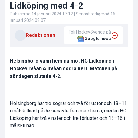
Lidköping med 4-2
Publicerad
14 januari 2024 17:12
| Senast redigerad
16
januari 2024 08:07
Följ HockeySverige på
Redaktionen
Google news
Helsingborg vann hemma mot HC Lidköping i
HockeyTvåan Alltvåan södra herr. Matchen på
söndagen slutade 4-2.
Helsingborg har tre segrar och två förluster och 18–11
i målskillnad på de senaste fem matcherna, medan HC
Lidköping har två vinster och tre förluster och 13–16 i
målskillnad.