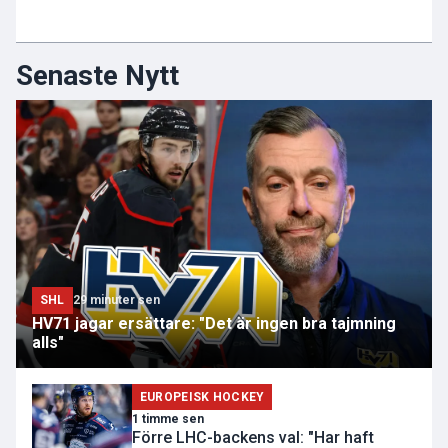
Senaste Nytt
SHL
29 minuter sen
HV71 jagar ersättare: "Det är ingen bra tajmning
alls"
EUROPEISK HOCKEY
1 timme sen
Förre LHC-backens val: "Har haft