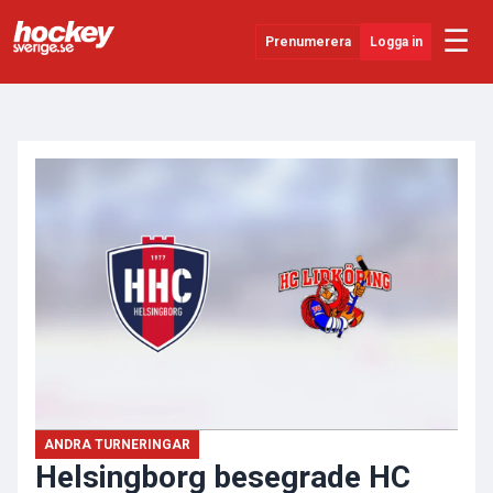
☰
Prenumerera
Logga in
ANNONS
Senaste Nytt
YouTube
SHL
Evenemang
Övrigt
ANDRA TURNERINGAR
Helsingborg besegrade HC