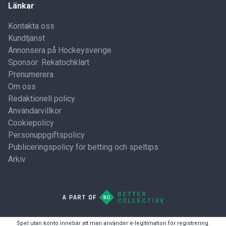
Länkar
Kontakta oss
Kundtjänst
Annonsera på Hockeysverige
Sponsor: Rekatochklart
Prenumerera
Om oss
Redaktionell policy
Användarvillkor
Cookiepolicy
Personuppgiftspolicy
Publiceringspolicy för betting och speltips
Arkiv
Spel utan konto innebär att man använder e-legitimation för registrering.