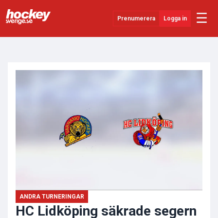
☰
Prenumerera
Logga in
ANNONS
Senaste Nytt
YouTube
SHL
Evenemang
Övrigt
ANDRA TURNERINGAR
HC Lidköping säkrade segern