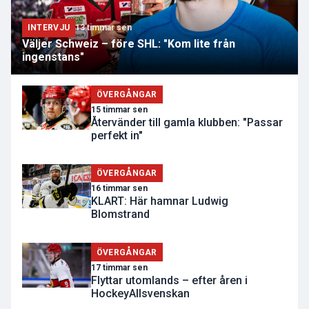
INTERVJU
13 timmar sen
Väljer Schweiz – före SHL: "Kom lite från
ingenstans"
ÖVERGÅNGAR
15 timmar sen
Återvänder till gamla klubben: "Passar
perfekt in"
ÖVERGÅNGAR
16 timmar sen
KLART: Här hamnar Ludwig
Blomstrand
ÖVERGÅNGAR
17 timmar sen
Flyttar utomlands – efter åren i
HockeyAllsvenskan