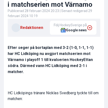
i matchserien mot Värnamo
Publicerad
28 februari 2024 20:23
| Senast redigerad
29
februari 2024 10:19
Följ HockeySverige på
Redaktionen
Google news
Efter seger på bortaplan med 3-2 (1-0, 1-1, 1-1)
har HC Lidköping nu avgjort matchserien mot
Värnamo i playoff 1 till kvalserien HockeyEttan
södra. Därmed vann HC Lidköping med 2-1 i
matcher.
HC Lidköpings tränare Nicklas Svedberg tyckte till om
matchen: