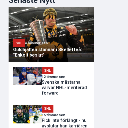
Senaste Nytt
SHL
4 minuter sen
Guldhjälten stannar i Skellefteå:
"Enkelt beslut"
SHL
12 timmar sen
Svenska mästarna
värvar NHL-meriterad
forward
SHL
15 timmar sen
Fick inte förlängt - nu
avslutar han karriären: