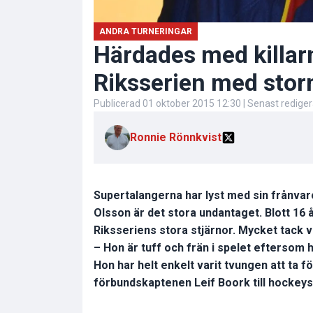
ANDRA TURNERINGAR
Härdades med killar
Riksserien med storm
Publicerad
01 oktober 2015 12:30
| Senast redige
Ronnie Rönnkvist
Supertalangerna har lyst med sin frånva
Olsson är det stora undantaget. Blott 16 
Riksseriens stora stjärnor. Mycket tack v
– Hon är tuff och frän i spelet eftersom 
Hon har helt enkelt varit tvungen att ta f
förbundskaptenen Leif Boork till hockeys