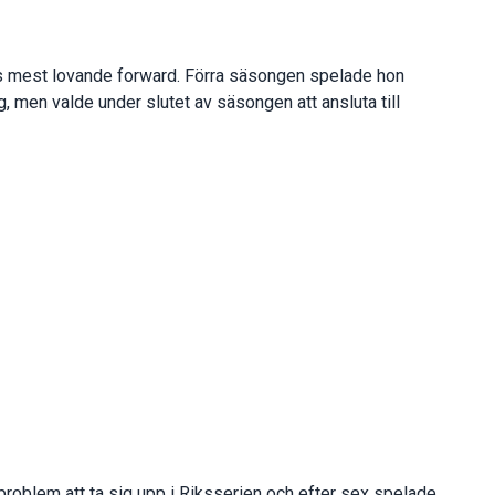
 mest lovande forward. Förra säsongen spelade hon
 men valde under slutet av säsongen att ansluta till
roblem att ta sig upp i Riksserien och efter sex spelade