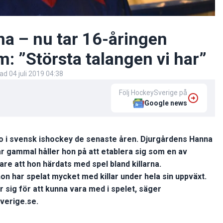
na – nu tar 16-åringen
: ”Största talangen vi har”
rad
04 juli 2019 04:38
Följ HockeySverige på
Google news
ro i svensk ishockey de senaste åren. Djurgårdens Hanna
år gammal håller hon på att etablera sig som en av
are att hon härdats med spel bland killarna.
hon har spelat mycket med killar under hela sin uppväxt.
ör sig för att kunna vara med i spelet, säger
verige.se.