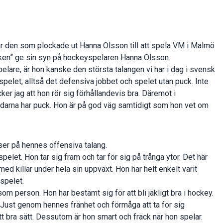
 den som plockade ut Hanna Olsson till att spela VM i Malmö
rken” ge sin syn på hockeyspelaren Hanna Olsson.
elare, är hon kanske den största talangen vi har i dag i svensk
 spelet, alltså det defensiva jobbet och spelet utan puck. Inte
ker jag att hon rör sig förhållandevis bra. Däremot i
darna har puck. Hon är på god väg samtidigt som hon vet om
 ser på hennes offensiva talang.
spelet. Hon tar sig fram och tar för sig på trånga ytor. Det här
med killar under hela sin uppväxt. Hon har helt enkelt varit
 spelet.
 person. Hon har bestämt sig för att bli jäkligt bra i hockey.
el. Just genom hennes fränhet och förmåga att ta för sig
t bra sätt. Dessutom är hon smart och fräck när hon spelar.