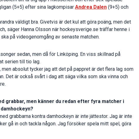
gligan (5+5) efter sina lagkompisar
Andrea Dalen
(9+5) och
arandra väldigt bra. Givetvis är det kul att göra poäng, men det
match, säger Hanna Olsson när hockeysverige.se träffar henne i
n ska på videogenomgång av senaste matchen.
songer sedan, men då för Linköping. En viss skillnad på
serien till tio lag.
å, men absolut tycker jag att det på pappret är det flera lag som
an. Det är också svårt i dag att säga vilka som ska vinna och
re.
 grabbar, men känner du redan efter fyra matcher i
t i damhockeyn?
l med grabbarna kontra damhockeyn är inte jättestor. Jag är inte
er gå in och tackla någon. Jag försöker spela mitt spel, göra