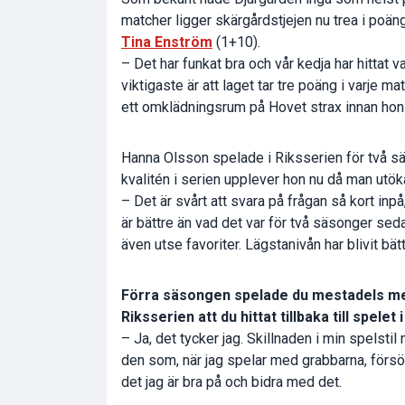
matcher ligger skärgårdstjejen nu trea i poän
Tina Enström
(1+10).
– Det har funkat bra och vår kedja har hittat v
viktigaste är att laget tar tre poäng i varje 
ett omklädningsrum på Hovet strax innan ho
Hanna Olsson spelade i Riksserien för två sä
kvalitén i serien upplever hon nu då man utökat 
– Det är svårt att svara på frågan så kort inp
är bättre än vad det var för två säsonger sed
även utse favoriter. Lägstanivån har blivit bätt
Förra säsongen spelade du mestadels med
Riksserien att du hittat tillbaka till spele
– Ja, det tycker jag. Skillnaden i min spelsti
den som, när jag spelar med grabbarna, försök
det jag är bra på och bidra med det.