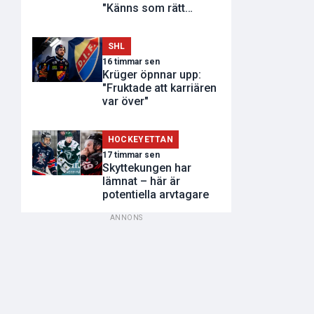
"Känns som rätt
tidpunkt"
SHL
16 timmar sen
Krüger öpnnar upp:
"Fruktade att karriären
var över"
HOCKEYETTAN
17 timmar sen
Skyttekungen har
lämnat – här är
potentiella arvtagare
ANNONS