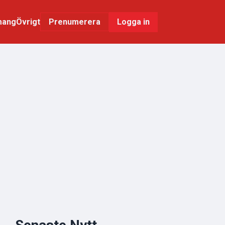
mang
Övrigt
Logga in
Prenumerera