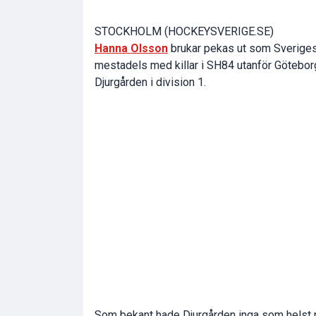
STOCKHOLM (HOCKEYSVERIGE.SE)
Hanna Olsson
brukar pekas ut som Sveriges
mestadels med killar i SH84 utanför Göteborg,
Djurgården i division 1.
Som bekant hade Djurgården inga som helst p