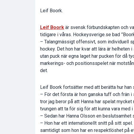
Leif Boork.
Leif Boork
är svensk förbundskapten och var
tidigare i våras. Hockeysverige.se bad ”Boo
– Talangmässigt offensivt, som individuell sp
hockey. Det hon har kvar att lära är helheten i
utan puck när egna laget har pucken för då tyc
markerings- och positionsspelet när motstån
det.
Leif Boork fortsätter med att berätta hur han
– För det första är hon ganska tuff och frän i 
tror jag beror på att Hanna har spelat mycket 
tvungen att ta för sig för att kunna vara med i
– Sedan har Hanna Olsson en beslutsamhet som
– Hon har ett internationellt snitt på sitt sp
samtidigt som hon har en respektlöshet på et