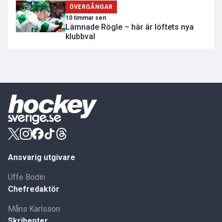
ÖVERGÅNGAR
10 timmar sen
Lämnade Rögle – här är löftets nya
klubbval
Ansvarig utgivare
Uffe Bodin
Chefredaktör
Måns Karlsson
Skribenter