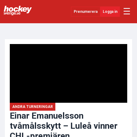
☰
Prenumerera
Logga in
ANNONS
Senaste Nytt
YouTube
SHL
Evenemang
Övrigt
ANDRA TURNERINGAR
Einar Emanuelsson
tvåmålsskytt – Luleå vinner
CHL-premiären