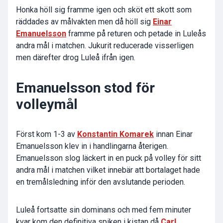
Honka höll sig framme igen och sköt ett skott som
räddades av målvakten men då höll sig
Einar
Emanuelsson
framme på returen och petade in Luleås
andra mål i matchen. Jukurit reducerade visserligen
men därefter drog Luleå ifrån igen.
Emanuelsson stod för
volleymål
Först kom 1-3 av
Konstantin Komarek
innan Einar
Emanuelsson klev in i handlingarna återigen.
Emanuelsson slog läckert in en puck på volley för sitt
andra mål i matchen vilket innebär att bortalaget hade
en tremålsledning inför den avslutande perioden.
Luleå fortsatte sin dominans och med fem minuter
kvar kom den definitiva spiken i kistan då
Carl