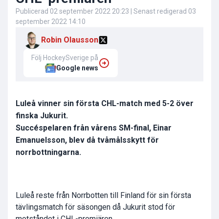
Publicerad
02 september 2022 20:23
| Senast redigerad
03
september 2022 14:10
Robin Olausson
Följ HockeySverige på
Google news
Luleå vinner sin första CHL-match med 5-2 över
finska Jukurit.
Succéspelaren från vårens SM-final, Einar
Emanuelsson, blev då tvåmålsskytt för
norrbottningarna.
Luleå reste från Norrbotten till Finland för sin första
tävlingsmatch för säsongen då Jukurit stod för
motståndet i CHL-premiären.