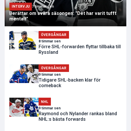
INTERVJU
7 timmar sen
Berättar om svåra säsongen: "Det har varit tufft
mentalt"
ÖVERGÅNGAR
8 timmar sen
Förre SHL-forwarden flyttar tillbaka till
Ryssland
ÖVERGÅNGAR
9 timmar sen
Tidigare SHL-backen klar för
comeback
NHL
9 timmar sen
Raymond och Nylander rankas bland
NHL:s bästa forwards