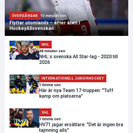
ÖVERGÅNGAR
10 minuter sen
Flyttar utomlands – efter åren i
HockeyAllsvenskan
NHL
48 minuter sen
NHL:s svenska All Star-lag - 2020 till
2026
INTERNATIONELL JUNIORHOCKEY
1 timme sen
Här är nya Team 17-truppen: "Tuff
kamp om platserna"
SHL
1 timme sen
HV71 jagar ersättare: "Det är ingen bra
tajmning alls"