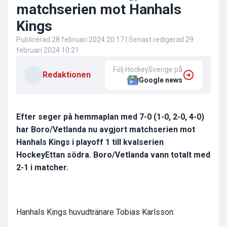
matchserien mot Hanhals
Kings
Publicerad
28 februari 2024 20:17
| Senast redigerad
29
februari 2024 10:21
Följ HockeySverige på
Redaktionen
Google news
Efter seger på hemmaplan med 7-0 (1-0, 2-0, 4-0)
har Boro/Vetlanda nu avgjort matchserien mot
Hanhals Kings i playoff 1 till kvalserien
HockeyEttan södra. Boro/Vetlanda vann totalt med
2-1 i matcher.
Hanhals Kings huvudtränare Tobias Karlsson: