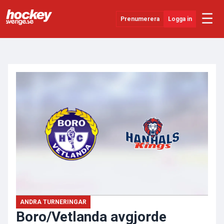
☰
Prenumerera
Logga in
ANNONS
Senaste Nytt
YouTube
SHL
Evenemang
Övrigt
ANDRA TURNERINGAR
Boro/Vetlanda avgjorde