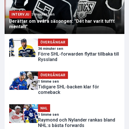
INTERVJU
3 minuter sen
Berättar om svåra säsongen: "Det har varit tufft
mentalt"
ÖVERGÅNGAR
36 minuter sen
Förre SHL-forwarden flyttar tillbaka till
Ryssland
ÖVERGÅNGAR
1 timme sen
Tidigare SHL-backen klar för
comeback
NHL
1 timme sen
Raymond och Nylander rankas bland
NHL:s bästa forwards