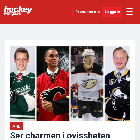
☰
Prenumerera
Logga in
ANNONS
Senaste Nytt
YouTube
SHL
Evenemang
Övrigt
AHL
Ser charmen i ovissheten