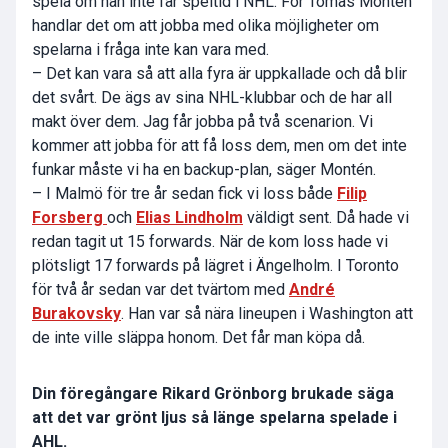
spela om han inte får speltid i NHL. För Tomas Montén
handlar det om att jobba med olika möjligheter om
spelarna i fråga inte kan vara med.
– Det kan vara så att alla fyra är uppkallade och då blir
det svårt. De ägs av sina NHL-klubbar och de har all
makt över dem. Jag får jobba på två scenarion. Vi
kommer att jobba för att få loss dem, men om det inte
funkar måste vi ha en backup-plan, säger Montén.
– I Malmö för tre år sedan fick vi loss både
Filip
Forsberg
och
Elias Lindholm
väldigt sent. Då hade vi
redan tagit ut 15 forwards. När de kom loss hade vi
plötsligt 17 forwards på lägret i Ängelholm. I Toronto
för två år sedan var det tvärtom med
André
Burakovsky
. Han var så nära lineupen i Washington att
de inte ville släppa honom. Det får man köpa då.
Din föregångare Rikard Grönborg brukade säga
att det var grönt ljus så länge spelarna spelade i
AHL.