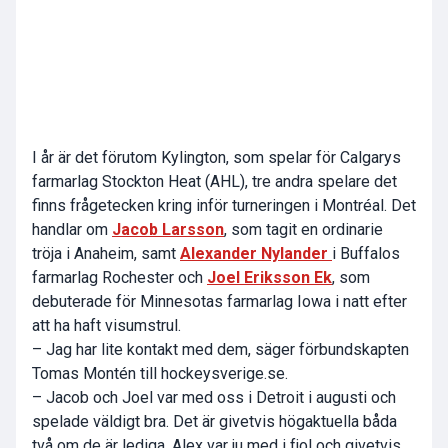
I år är det förutom Kylington, som spelar för Calgarys
farmarlag Stockton Heat (AHL), tre andra spelare det
finns frågetecken kring inför turneringen i Montréal. Det
handlar om
Jacob Larsson
, som tagit en ordinarie
tröja i Anaheim, samt
Alexander Nylander
i Buffalos
farmarlag Rochester och
Joel Eriksson Ek
,
som
debuterade för Minnesotas farmarlag Iowa i natt
efter
att ha haft visumstrul.
– Jag har lite kontakt med dem, säger förbundskapten
Tomas Montén till hockeysverige.se.
– Jacob och Joel var med oss i Detroit i augusti och
spelade väldigt bra. Det är givetvis högaktuella båda
två om de är lediga. Alex var ju med i fjol och givetvis