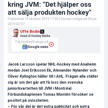
kring JVM: ”Det hjälper oss
att sälja produkten hockey”
Publicerad
19 oktober 2016 17:00
| Senast redigerad
04 juli
2019 02:07
Uffe Bodin
Head of Hockey Media
Följ HockeySverige på
Google news
Jacob Larsson spelar NHL-hockey med Anaheim
medan Joel Eriksson Ek, Alexander Nylander och
Oliver Kylington håller till i AHL. Frågan alla ställer
sig är om det går att få loss den svenska
juniorkvartetten till JVM i Montréal.
Förbundskaptenen Tomas Montén försöker se
positivt på ovissheten.
– För vår del är det extra publicitet och extra