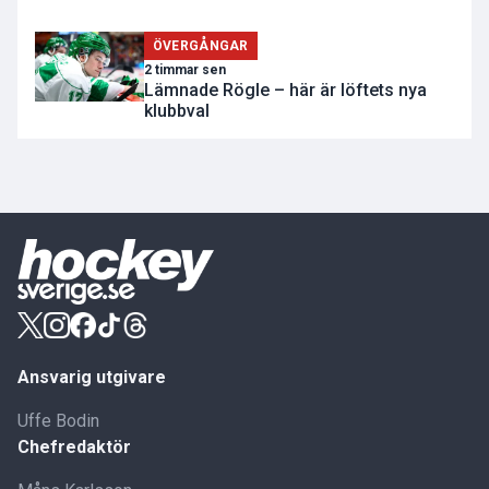
ÖVERGÅNGAR
2 timmar sen
Lämnade Rögle – här är löftets nya
klubbval
Ansvarig utgivare
Uffe Bodin
Chefredaktör