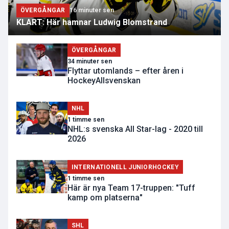
ÖVERGÅNGAR
16 minuter sen
KLART: Här hamnar Ludwig Blomstrand
ÖVERGÅNGAR
34 minuter sen
Flyttar utomlands – efter åren i
HockeyAllsvenskan
NHL
1 timme sen
NHL:s svenska All Star-lag - 2020 till
2026
INTERNATIONELL JUNIORHOCKEY
1 timme sen
Här är nya Team 17-truppen: "Tuff
kamp om platserna"
SHL