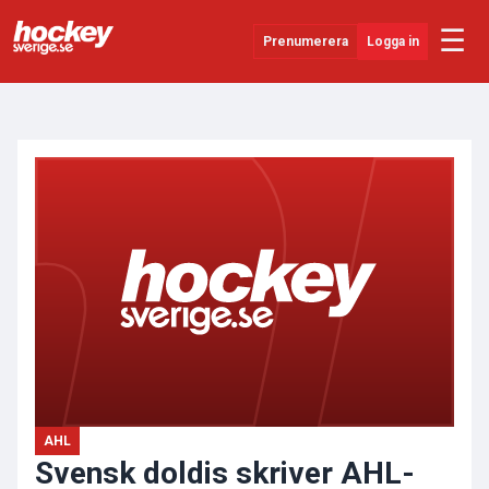
☰
Prenumerera
Logga in
ANNONS
Senaste Nytt
YouTube
SHL
Evenemang
Övrigt
AHL
Svensk doldis skriver AHL-