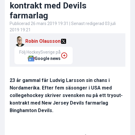
kontrakt med Devils
farmarlag
Publicerad
26 mars 2019 19:31
| Senast redigerad
03 juli
2019 19:21
Robin Olausson
Följ HockeySverige på
Google news
23 år gammal får Ludvig Larsson sin chans i
Nordamerika. Efter fem säsonger i USA med
collegehockey skriver svensken nu på ett tryout-
kontrakt med New Jersey Devils farmarlag
Binghamton Devils.