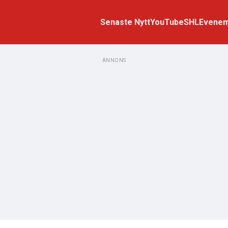
Senaste Nytt
YouTube
SHL
Evene
ANNONS