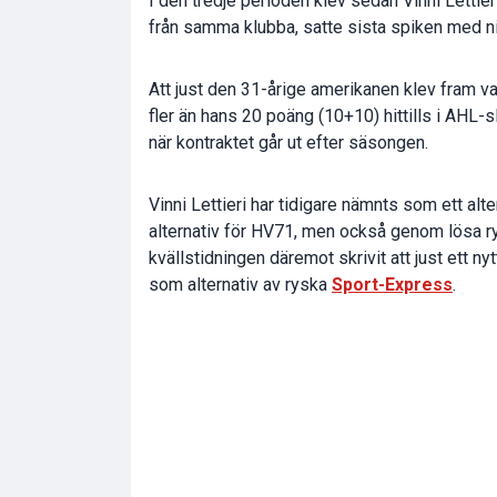
I den tredje perioden klev sedan Vinni Lettie
från samma klubba, satte sista spiken med ni
Att just den 31-årige amerikanen klev fram va
fler än hans 20 poäng (10+10) hittills i AHL-s
när kontraktet går ut efter säsongen.
Vinni Lettieri har tidigare nämnts som ett al
alternativ för HV71, men också genom lösa ry
kvällstidningen däremot skrivit att just ett 
som alternativ av ryska
Sport-Express
.