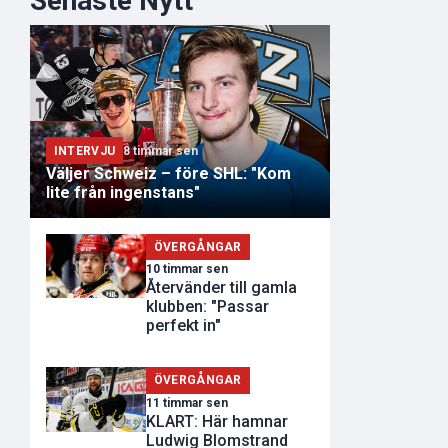
Senaste Nytt
INTERVJU
8 timmar sen
Väljer Schweiz – före SHL: "Kom
lite från ingenstans"
ÖVERGÅNGAR
10 timmar sen
Återvänder till gamla
klubben: "Passar
perfekt in"
ÖVERGÅNGAR
11 timmar sen
KLART: Här hamnar
Ludwig Blomstrand