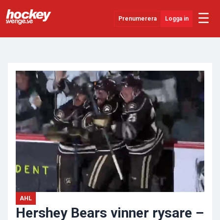
☰
Prenumerera
Logga in
ANNONS
Senaste Nytt
YouTube
SHL
Evenemang
Övrigt
AHL
Hershey Bears vinner rysare –