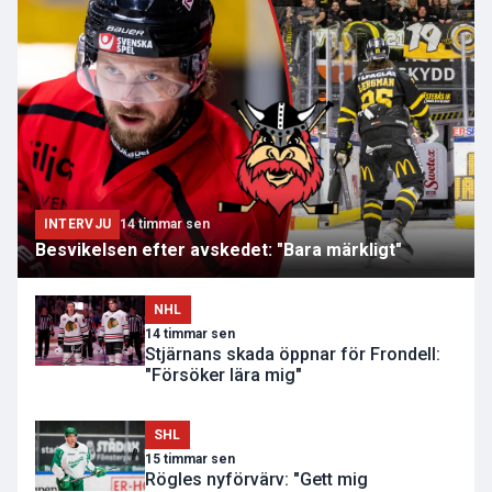
INTERVJU
14 timmar sen
Besvikelsen efter avskedet: "Bara märkligt"
NHL
14 timmar sen
Stjärnans skada öppnar för Frondell:
"Försöker lära mig"
SHL
15 timmar sen
Rögles nyförvärv: "Gett mig