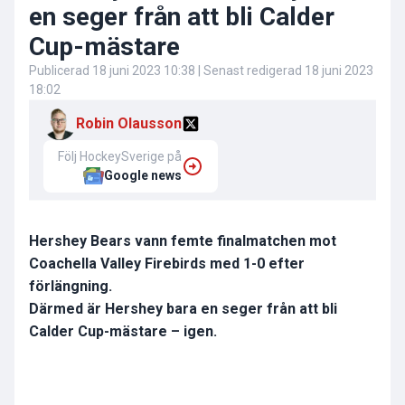
en seger från att bli Calder
Cup-mästare
Publicerad
18 juni 2023 10:38
| Senast redigerad
18 juni 2023
18:02
Robin Olausson
Följ HockeySverige på
Google news
Hershey Bears vann femte finalmatchen mot
Coachella Valley Firebirds med 1-0 efter
förlängning.
Därmed är Hershey bara en seger från att bli
Calder Cup-mästare – igen.