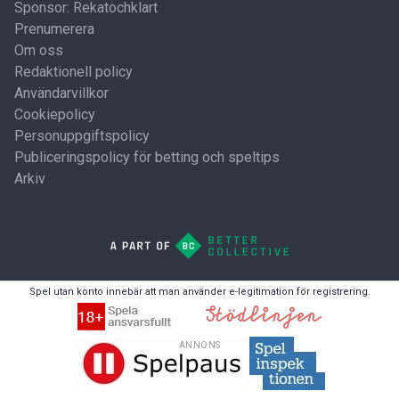
Sponsor: Rekatochklart
Prenumerera
Om oss
Redaktionell policy
Användarvillkor
Cookiepolicy
Personuppgiftspolicy
Publiceringspolicy för betting och speltips
Arkiv
Spel utan konto innebär att man använder e-legitimation för registrering.
ANNONS