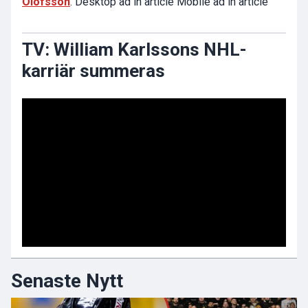
Olofsson
. Desktop ad in article Mobile ad in article
TV: William Karlssons NHL-
karriär summeras
Senaste Nytt