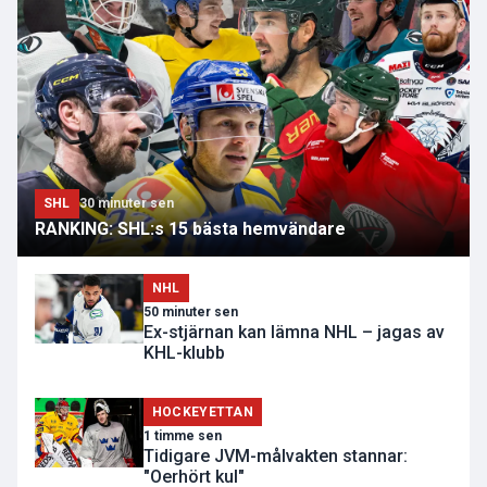
SHL
30 minuter sen
RANKING: SHL:s 15 bästa hemvändare
NHL
50 minuter sen
Ex-stjärnan kan lämna NHL – jagas av
KHL-klubb
HOCKEYETTAN
1 timme sen
Tidigare JVM-målvakten stannar:
"Oerhört kul"