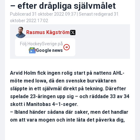
– efter dråpliga självmålet
Publicerad
31 oktober 2022 09:37
| Senast redigerad
31
oktober 2022 17:02
Rasmus Kågström
Följ HockeySverige på
Google news
Arvid Holm fick ingen rolig start på nattens AHL-
möte med Iowa, då den svenske burväktaren
släppte in ett självmål direkt på tekning. Därefter
spelade 23-åringen upp sig – och räddade 33 av 34
skott i Manitobas 4–1-seger.
– Ibland händer sådana där saker, men det handlar
om att vara mogen och inte låta det påverka dig,