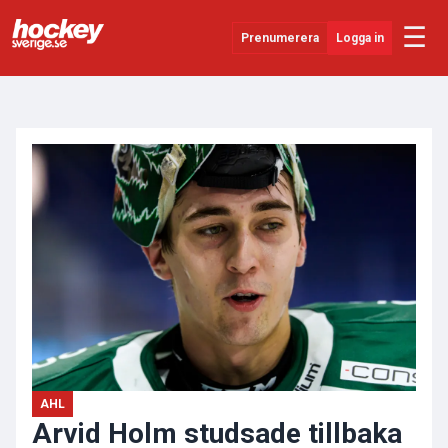
☰
Prenumerera
Logga in
ANNONS
Senaste Nytt
YouTube
SHL
Evenemang
Övrigt
AHL
Arvid Holm studsade tillbaka