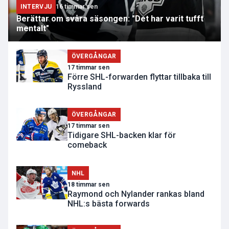
INTERVJU
16 timmar sen
Berättar om svåra säsongen: "Det har varit tufft
mentalt"
ÖVERGÅNGAR
17 timmar sen
Förre SHL-forwarden flyttar tillbaka till
Ryssland
ÖVERGÅNGAR
17 timmar sen
Tidigare SHL-backen klar för
comeback
NHL
18 timmar sen
Raymond och Nylander rankas bland
NHL:s bästa forwards