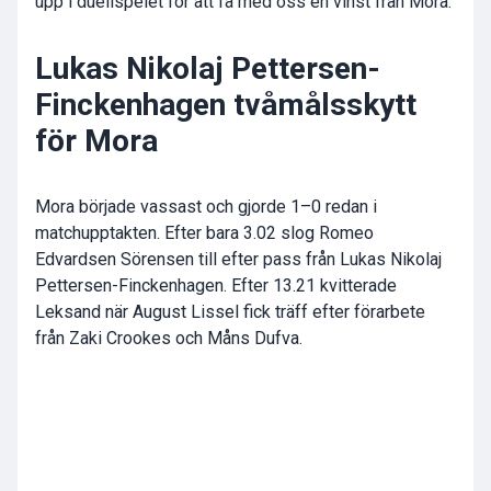
upp i duellspelet för att få med oss en vinst från Mora.
Lukas Nikolaj Pettersen-
Finckenhagen tvåmålsskytt
för Mora
Mora började vassast och gjorde 1–0 redan i
matchupptakten. Efter bara 3.02 slog Romeo
Edvardsen Sörensen till efter pass från Lukas Nikolaj
Pettersen-Finckenhagen. Efter 13.21 kvitterade
Leksand när August Lissel fick träff efter förarbete
från Zaki Crookes och Måns Dufva.