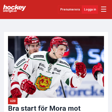
☰
Prenumerera
Logga in
ANNONS
Senaste Nytt
YouTube
SHL
Evenemang
Övrigt
U20
Bra start för Mora mot