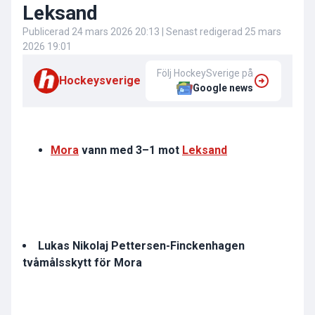
Leksand
Publicerad
24 mars 2026 20:13
| Senast redigerad
25 mars
2026 19:01
Följ HockeySverige på
Hockeysverige
Google news
Mora
vann med 3–1 mot
Leksand
Lukas Nikolaj Pettersen-Finckenhagen
tvåmålsskytt för Mora