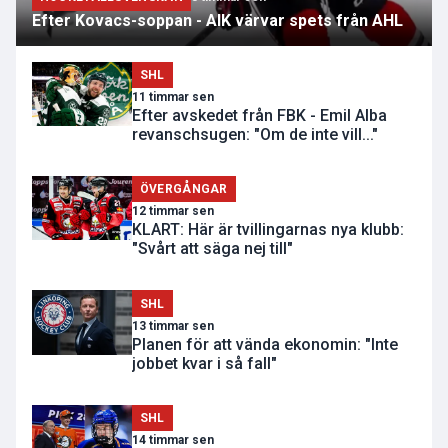
Efter Kovacs-soppan - AIK värvar spets från AHL
SHL
11 timmar sen
Efter avskedet från FBK - Emil Alba
revanschsugen: "Om de inte vill..."
ÖVERGÅNGAR
12 timmar sen
KLART: Här är tvillingarnas nya klubb:
"Svårt att säga nej till"
SHL
13 timmar sen
Planen för att vända ekonomin: "Inte
jobbet kvar i så fall"
SHL
14 timmar sen