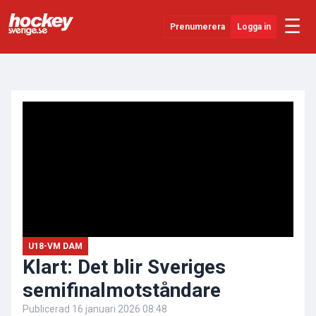
☰
Prenumerera
Logga in
ANNONS
Senaste Nytt
YouTube
SHL
Evenemang
Övrigt
U18-VM DAM
Klart: Det blir Sveriges
semifinalmotståndare
Publicerad
16 januari 2026 08:48