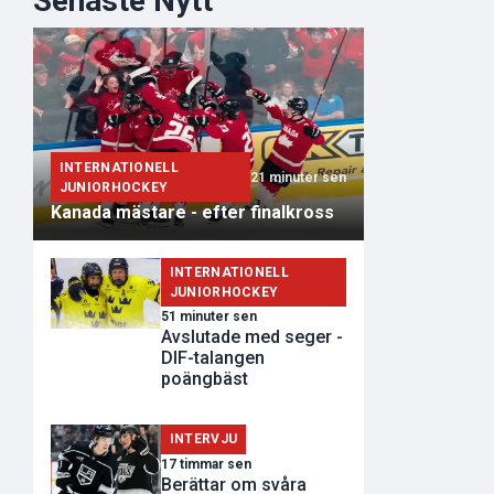
Senaste Nytt
INTERNATIONELL
21 minuter sen
JUNIORHOCKEY
Kanada mästare - efter finalkross
INTERNATIONELL
JUNIORHOCKEY
51 minuter sen
Avslutade med seger -
DIF-talangen
poängbäst
INTERVJU
17 timmar sen
Berättar om svåra