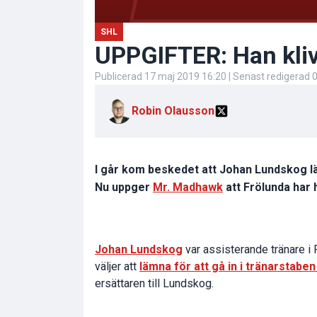
SHL
UPPGIFTER: Han kliv
Publicerad
17 maj 2019 16:20
| Senast redigerad
0
Robin Olausson
I går kom beskedet att Johan Lundskog lä
Nu uppger
Mr. Madhawk
att Frölunda har h
Johan Lundskog
var assisterande tränare i F
väljer att
lämna för att gå in i tränarstabe
ersättaren till Lundskog.