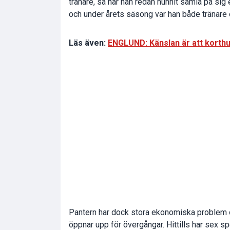
tränare, så har han redan hunnit samla på sig 
och under årets säsong var han både tränare
Läs även:
ENGLUND: Känslan är att korthus
Pantern har dock stora ekonomiska problem och
öppnar upp för övergångar. Hittills har sex s