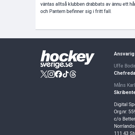
väntas alltså klubben drabbats av ännu ett h
och Pantern befinner sig i fritt fall.
Ansvarig
Uffe Bodi
Chefreda
Måns Kar
Skribent
Digital S
Org.nr: 5
c/o Better
Norrlands
111 43 S