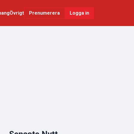
mang
Övrigt
Logga in
Prenumerera