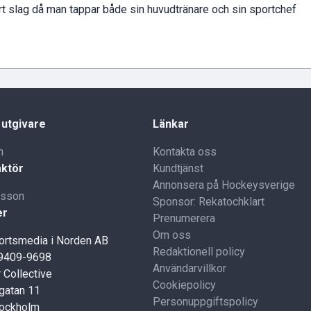
årt slag då man tappar både sin huvudtränare och sin sportchef
 utgivare
Länkar
n
Kontakta oss
ktör
Kundtjänst
Annonsera på Hockeysverige
lsson
Sponsor: Rekatochklart
er
Prenumerera
Om oss
portsmedia i Norden AB
Redaktionell policy
59409-9698
Användarvillkor
 Collective
Cookiepolicy
gatan 11
Personuppgiftspolicy
tockholm