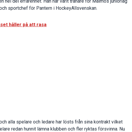
en hel del erfarenhet. Han har varit tränare för Malmös juniorlag
 och sportchef för Pantern i HockeyAllsvenskan.
et håller på att rasa
 alla spelare och ledare har lösts från sina kontrakt vilket
pelare redan hunnit lämna klubben och fler ryktas försvinna. Nu