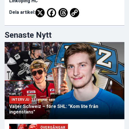
Linköping HC
Dela artikel:
Senaste Nytt
INTERVJU
11 timmar sen
Väljer Schweiz – före SHL: "Kom lite från
ingenstans"
ÖVERGÅNGAR