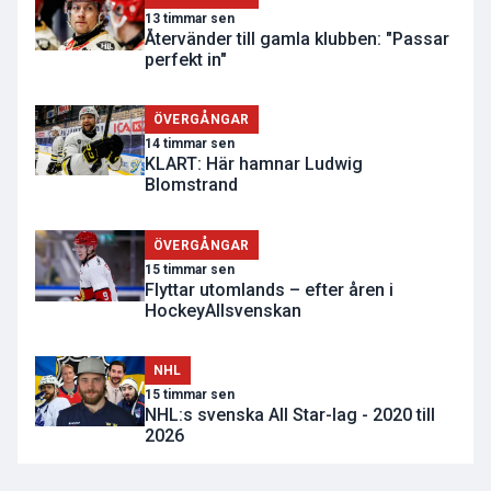
13 timmar sen
Återvänder till gamla klubben: "Passar
perfekt in"
ÖVERGÅNGAR
14 timmar sen
KLART: Här hamnar Ludwig
Blomstrand
ÖVERGÅNGAR
15 timmar sen
Flyttar utomlands – efter åren i
HockeyAllsvenskan
NHL
15 timmar sen
NHL:s svenska All Star-lag - 2020 till
2026