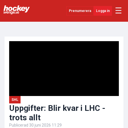
☰
Prenumerera
Logga in
ANNONS
Senaste Nytt
YouTube
SHL
Evenemang
Övrigt
SHL
Uppgifter: Blir kvar i LHC -
trots allt
Publicerad
30 juni 2026 11:29