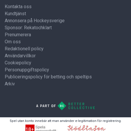
Kontakta oss
Kundtjänst
Annonsera på Hockeysverige
Sponsor: Rekatochklart
Prenumerera
Om oss
Redaktionell policy
Användarvillkor
Cookiepolicy
Personuppgiftspolicy
Publiceringspolicy för betting och speltips
Arkiv
Spel utan konto innebär att man använder e-legitimation för registrering.