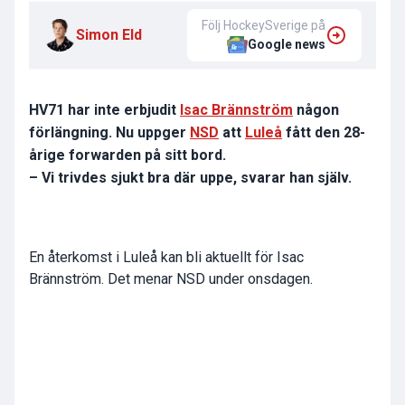
Följ HockeySverige på
Simon Eld
Google news
HV71 har inte erbjudit
Isac Brännström
någon
förlängning. Nu uppger
NSD
att
Luleå
fått den 28-
årige forwarden på sitt bord.
– Vi trivdes sjukt bra där uppe, svarar han själv.
En återkomst i Luleå kan bli aktuellt för Isac
Brännström. Det menar NSD under onsdagen.