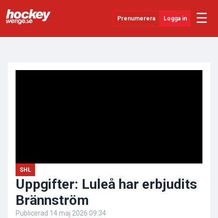
☰
Prenumerera
Logga in
ANNONS
Senaste Nytt
YouTube
SHL
Evenemang
Övrigt
SHL
Uppgifter: Luleå har erbjudits
Brännström
Publicerad
14 maj 2026 09:34