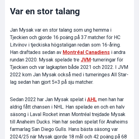
Var en stor talang
Jan Mysak var en stor talang som ung hemma i
Tjeckien och gjorde 16 poäng på 37 matcher för HC
Litvínov i tjeckiska högstaligan redan som 16-åring.
Han draftades sedan av
Montréal Canadiens
i andra
rundan 2020. Mysak spelade tre
JVM
-turneringar för
Tjeckien och var lagkapten både 2021 och 2022. I JVM
2022 kom Jan Mysak också med i turneringes All Star-
lag sedan han gjort 5+3 på sju matcher.
Sedan 2022 har Jan Mysak spelat i
AHL
men han har
aldrig fått chansen i NHL. Han spelade en och en halv
säsong i Laval Rocket innan Montréal trejdade Mysak
till Anaheim Ducks. Han har sedan spelat för Anaheims
farmarlag San Diego Gulls. Hans bästa säsong var
2024/25 när Mysak gjorde 18 mål och 42 poäng på 68