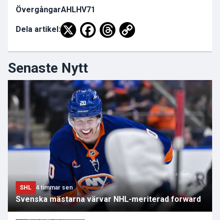
Övergångar
AHL
HV71
Dela artikel:
Senaste Nytt
SHL
4 timmar sen
Svenska mästarna värvar NHL-meriterad forward