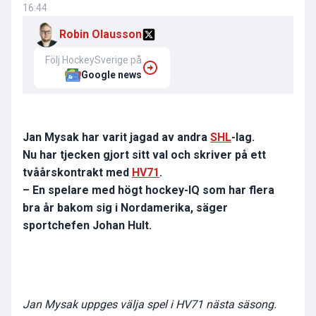
16:44
Robin Olausson
Följ HockeySverige på
Google news
Jan Mysak har varit jagad av andra
SHL
-lag.
Nu har tjecken gjort sitt val och skriver på ett
tvåårskontrakt med
HV71
.
– En spelare med högt hockey-IQ som har flera
bra år bakom sig i Nordamerika, säger
sportchefen Johan Hult.
Jan Mysak uppges välja spel i HV71 nästa säsong.