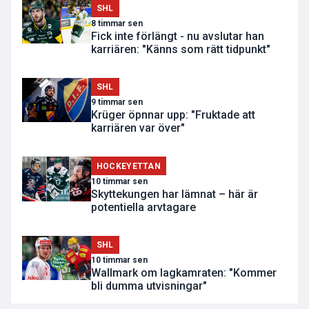
SHL
8 timmar sen
Fick inte förlängt - nu avslutar han
karriären: "Känns som rätt tidpunkt"
SHL
9 timmar sen
Krüger öpnnar upp: "Fruktade att
karriären var över"
HOCKEYETTAN
10 timmar sen
Skyttekungen har lämnat – här är
potentiella arvtagare
SHL
10 timmar sen
Wallmark om lagkamraten: "Kommer
bli dumma utvisningar"