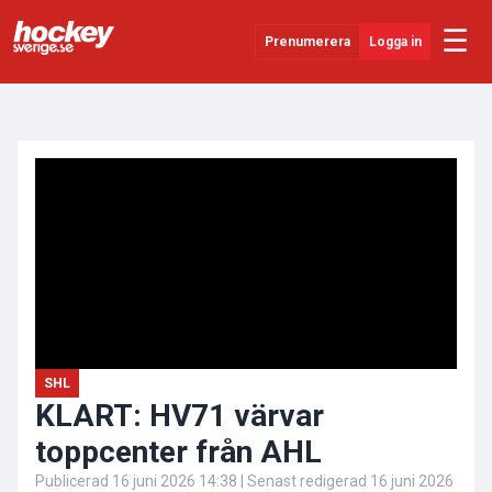
☰
Prenumerera
Logga in
ANNONS
Senaste Nytt
YouTube
SHL
Evenemang
Övrigt
SHL
KLART: HV71 värvar
toppcenter från AHL
Publicerad
16 juni 2026 14:38
| Senast redigerad
16 juni 2026