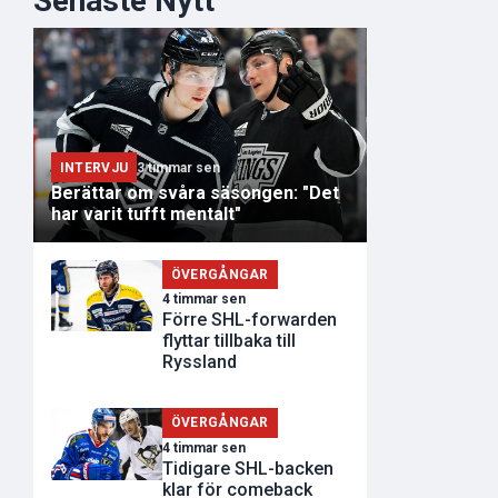
Senaste Nytt
INTERVJU
3 timmar sen
Berättar om svåra säsongen: "Det
har varit tufft mentalt"
ÖVERGÅNGAR
4 timmar sen
Förre SHL-forwarden
flyttar tillbaka till
Ryssland
ÖVERGÅNGAR
4 timmar sen
Tidigare SHL-backen
klar för comeback