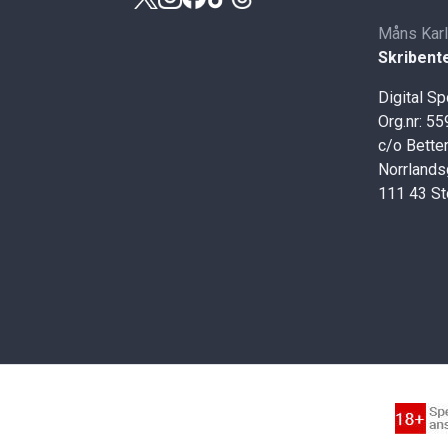
Måns Kar
Skribent
Digital S
Org.nr: 5
c/o Better
Norrlands
111 43 S