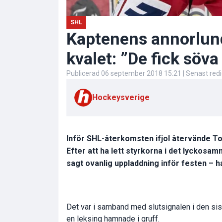
SHL
Kaptenens annorlund
kvalet: ”De fick söva
Publicerad
06 september 2018 15:21
| Senast red
Hockeysverige
Inför SHL-återkomsten ifjol återvände Tom
Efter att ha lett styrkorna i det lyckosa
sagt ovanlig uppladdning inför festen – h
Det var i samband med slutsignalen i den s
en leksing hamnade i gruff.