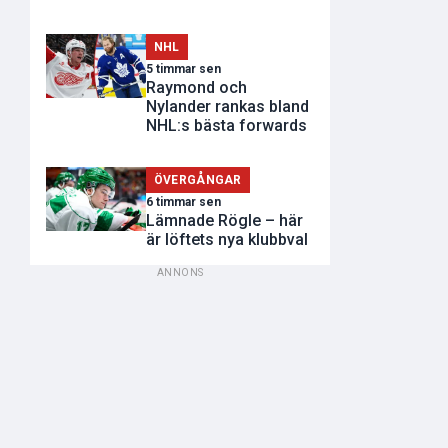
NHL
5 timmar sen
Raymond och
Nylander rankas bland
NHL:s bästa forwards
ÖVERGÅNGAR
6 timmar sen
Lämnade Rögle – här
är löftets nya klubbval
ANNONS