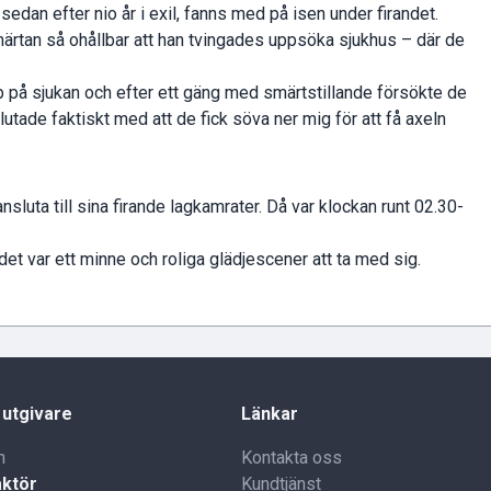
sedan efter nio år i exil, fanns med på isen under firandet.
märtan så ohållbar att han tvingades uppsöka sjukhus – där de
pp på sjukan och efter ett gäng med smärtstillande försökte de
lutade faktiskt med att de fick söva ner mig för att få axeln
sluta till sina firande lagkamrater. Då var klockan runt 02.30-
det var ett minne och roliga glädjescener att ta med sig.
 utgivare
Länkar
n
Kontakta oss
ktör
Kundtjänst