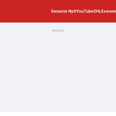
Senaste Nytt
YouTube
SHL
Evene
ANNONS