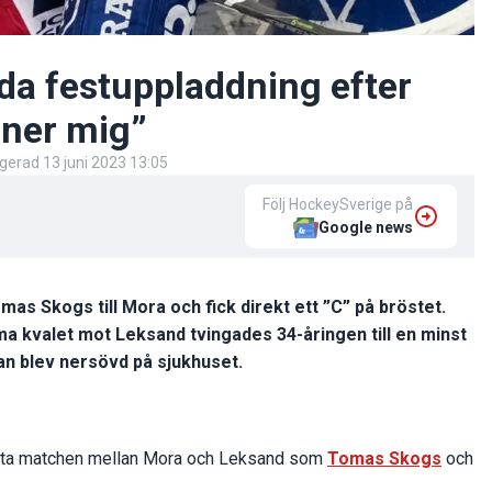
a festuppladdning efter
 ner mig”
igerad
13 juni 2023 13:05
Följ HockeySverige på
Google news
as Skogs till Mora och fick direkt ett ”C” på bröstet.
mma kvalet mot Leksand tvingades 34-åringen till en minst
an blev nersövd på sjukhuset.
ista matchen mellan Mora och Leksand som
Tomas Skogs
och