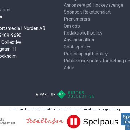
Annonsera på Hockeysverige
lsson
Sponsor: Rekatochklart
er
Prenumerera
Om oss
portsmedia i Norden AB
Redaktionell policy
59409-9698
Användarvillkor
 Collective
Cookiepolicy
gatan 11
Personuppgiftspolicy
tockholm
Publiceringspolicy för betting o
Arkiv
Spel utan konto innebär att man använder e-legitimation för registrering.