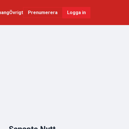
mang
Övrigt
Logga in
Prenumerera