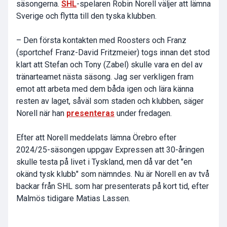
säsongerna.
SHL
-spelaren Robin Norell väljer att lämna
Sverige och flytta till den tyska klubben.
– Den första kontakten med Roosters och Franz
(sportchef Franz-David Fritzmeier) togs innan det stod
klart att Stefan och Tony (Zabel) skulle vara en del av
tränarteamet nästa säsong. Jag ser verkligen fram
emot att arbeta med dem båda igen och lära känna
resten av laget, såväl som staden och klubben, säger
Norell när han
presenteras
under fredagen.
Efter att Norell meddelats lämna Örebro efter
2024/25-säsongen uppgav Expressen att 30-åringen
skulle testa på livet i Tyskland, men då var det "en
okänd tysk klubb" som nämndes. Nu är Norell en av två
backar från SHL som har presenterats på kort tid, efter
Malmös tidigare Matias Lassen.