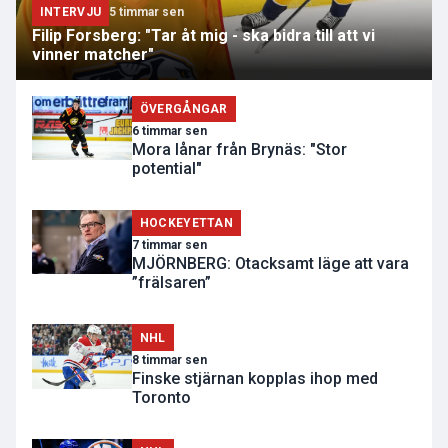
INTERVJU
5 timmar sen
Filip Forsberg: "Tar åt mig - ska bidra till att vi
vinner matcher"
ÖVERGÅNGAR
6 timmar sen
Mora lånar från Brynäs: "Stor
potential"
HOCKEYETTAN
7 timmar sen
MJÖRNBERG: Otacksamt läge att vara
”frälsaren”
NHL
8 timmar sen
Finske stjärnan kopplas ihop med
Toronto