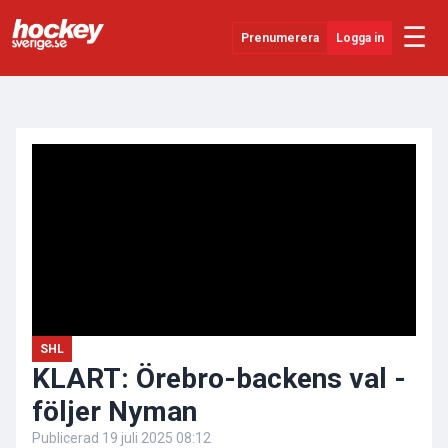
☰
Prenumerera
Logga in
ANNONS
Senaste Nytt
YouTube
SHL
Evenemang
Övrigt
SHL
KLART: Örebro-backens val -
följer Nyman
Publicerad
19 juli 2025 08:12