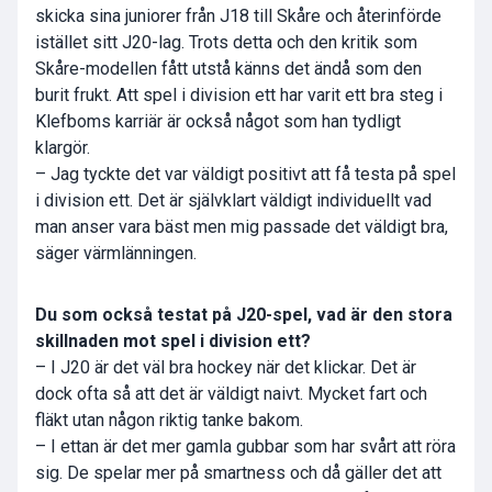
skicka sina juniorer från J18 till Skåre och återinförde
istället sitt J20-lag. Trots detta och den kritik som
Skåre-modellen fått utstå känns det ändå som den
burit frukt. Att spel i division ett har varit ett bra steg i
Klefboms karriär är också något som han tydligt
klargör.
– Jag tyckte det var väldigt positivt att få testa på spel
i division ett. Det är självklart väldigt individuellt vad
man anser vara bäst men mig passade det väldigt bra,
säger värmlänningen.
Du som också testat på J20-spel, vad är den stora
skillnaden mot spel i division ett?
– I J20 är det väl bra hockey när det klickar. Det är
dock ofta så att det är väldigt naivt. Mycket fart och
fläkt utan någon riktig tanke bakom.
– I ettan är det mer gamla gubbar som har svårt att röra
sig. De spelar mer på smartness och då gäller det att