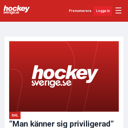
☰
Prenumerera
Logga in
ANNONS
Senaste Nytt
YouTube
SHL
Evenemang
Övrigt
SHL
”Man känner sig priviligerad”