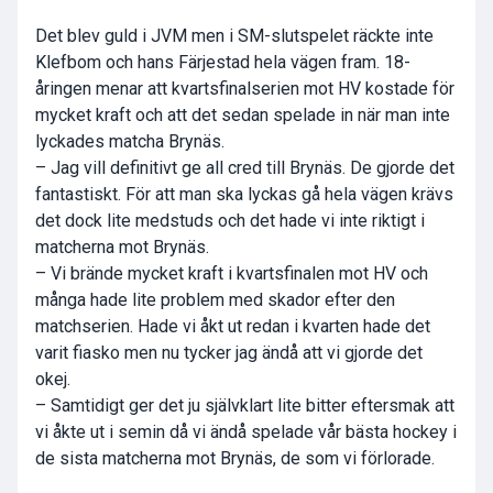
Det blev guld i JVM men i SM-slutspelet räckte inte
Klefbom och hans Färjestad hela vägen fram. 18-
åringen menar att kvartsfinalserien mot HV kostade för
mycket kraft och att det sedan spelade in när man inte
lyckades matcha Brynäs.
– Jag vill definitivt ge all cred till Brynäs. De gjorde det
fantastiskt. För att man ska lyckas gå hela vägen krävs
det dock lite medstuds och det hade vi inte riktigt i
matcherna mot Brynäs.
– Vi brände mycket kraft i kvartsfinalen mot HV och
många hade lite problem med skador efter den
matchserien. Hade vi åkt ut redan i kvarten hade det
varit fiasko men nu tycker jag ändå att vi gjorde det
okej.
– Samtidigt ger det ju självklart lite bitter eftersmak att
vi åkte ut i semin då vi ändå spelade vår bästa hockey i
de sista matcherna mot Brynäs, de som vi förlorade.