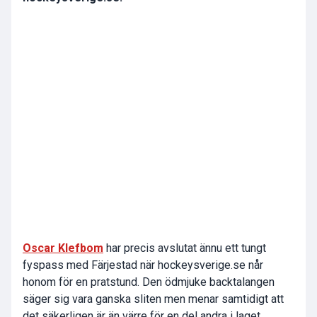
Oscar Klefbom
har precis avslutat ännu ett tungt
fyspass med Färjestad när hockeysverige.se når
honom för en pratstund. Den ödmjuke backtalangen
säger sig vara ganska sliten men menar samtidigt att
det säkerligen är än värre för en del andra i laget.