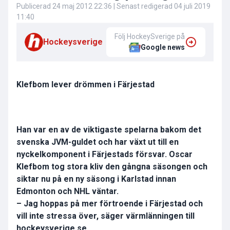
Publicerad
24 maj 2012 22:36
| Senast redigerad
04 juli 2019
11:40
Följ HockeySverige på
Hockeysverige
Google news
Klefbom lever drömmen i Färjestad
Han var en av de viktigaste spelarna bakom det
svenska JVM-guldet och har växt ut till en
nyckelkomponent i Färjestads försvar. Oscar
Klefbom tog stora kliv den gångna säsongen och
siktar nu på en ny säsong i Karlstad innan
Edmonton och NHL väntar.
– Jag hoppas på mer förtroende i Färjestad och
vill inte stressa över, säger värmlänningen till
hockeysverige.se.