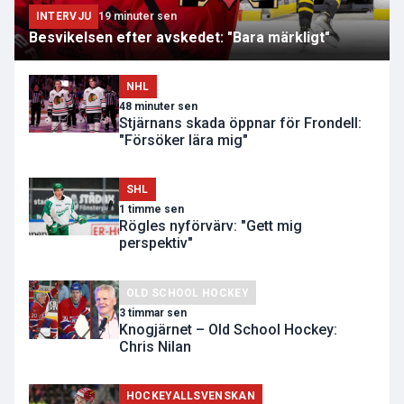
INTERVJU
19 minuter sen
Besvikelsen efter avskedet: "Bara märkligt"
NHL
48 minuter sen
Stjärnans skada öppnar för Frondell:
"Försöker lära mig"
SHL
1 timme sen
Rögles nyförvärv: "Gett mig
perspektiv"
OLD SCHOOL HOCKEY
3 timmar sen
Knogjärnet – Old School Hockey:
Chris Nilan
HOCKEYALLSVENSKAN