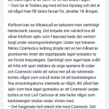
– Som tur är föddes jag med ett bra löpsteg och det är
väl något man får tacka farsan för, skrattar 18-åringen.
Klefbom kan se tillbaka på en turbulent men samtidigt
händelserik säsong. Det började inte särskilt bra då
såväl Klefbom själv som Färjestad hade det oerhört
tungt under säsongsinledningen. Under nya tränaren
Niklas Czarneckis ledning dröjde det en hel månad av
grundserien innan det topptippade laget lyckades ta
sin första trepoängare. Samtidigt som laget hade svårt
att hitta sitt spel ställdes de unga spelarna åt sidan
och Czarnecki valde att satsa mer på de rutinerade
korten, något som också ledde till att backtalangens
fina utvecklingskurva stannade av något. Att såväl han
själv som hela laget gynnades av att Czarnecki sedan
byttes ut mot Leif Carlsson är inte heller något som
backtalangen sticker under stolen med.
– Det fungerade helt enkelt inte med Czarnecki. Det