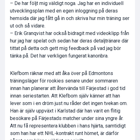
– De har följt mig väldigt noga. Jag har en individuell
utvecklingsplan med en egen inloggning på deras
hemsida där jag fått gå in och skriva hur min träning ser
ut och så vidare.
– Erik Granqvist har också bidragit med videoklipp från
hur jag har spelat och sedan har deras detaljtränare där
tittat på detta och gett mig feedback på vad jag bör
tänka på. Det har verkligen fungerat kanonbra.
Klefbom räknar med att åka över på Edmontons
träningsläger för rookies senare under sommaren
innan han planerar att återvända till Färjestad i god tid
innan seriestarten. Att Klefbom själv känner att han
lever som i en dröm just nu råder det ingen tvekan om.
Han är själv uppväxt i Karlstad där han varit en flitig
besökare på Färjestads matcher under sina yngre år.
Att nu få representera klubben i hans hjärta, samtidigt
som han har ett NHL-kontrakt runt hörnet, är därför