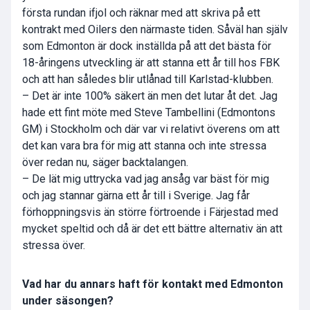
första rundan ifjol och räknar med att skriva på ett
kontrakt med Oilers den närmaste tiden. Såväl han själv
som Edmonton är dock inställda på att det bästa för
18-åringens utveckling är att stanna ett år till hos FBK
och att han således blir utlånad till Karlstad-klubben.
– Det är inte 100% säkert än men det lutar åt det. Jag
hade ett fint möte med Steve Tambellini (Edmontons
GM) i Stockholm och där var vi relativt överens om att
det kan vara bra för mig att stanna och inte stressa
över redan nu, säger backtalangen.
– De lät mig uttrycka vad jag ansåg var bäst för mig
och jag stannar gärna ett år till i Sverige. Jag får
förhoppningsvis än större förtroende i Färjestad med
mycket speltid och då är det ett bättre alternativ än att
stressa över.
Vad har du annars haft för kontakt med Edmonton
under säsongen?