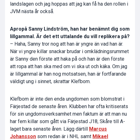
landslagen och jag hoppas att jag kan få ha den rollen i
JVM nästa år också.
Apropå Sanny Lindström, han har benämnt dig som
lillgammal. Är det ett uttalande du vill replikera på?
– Haha, Sanny tror nog att han är yngre än vad han är.
När vi yngre killar snackar brudar i omklädningsrummet
är Sanny den förste att haka på och han är den förste
att ropa att han ska med om vi ska ut och käka. Om jag
är lillgammal är han nog motsatsen, han är fortfarande
väldigt ung i sinnet, skrattar Klefbom.
Klefbom är inte den enda ungdomen som blomstrat i
Färjestad de senaste åren. Klubben har ofta kritiserats
för sin ungdomsverksamhet men faktum är att man nu
har fem killar som gått via Färjestad J18, Skåre till A-
laget bara senaste åren. Lägg därtill
Marcus
Johansson
som redan är i NHL samt
Mikael