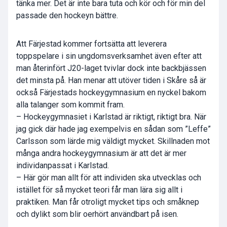
tänka mer. Det är inte bara tuta och kör och för min del
passade den hockeyn bättre.
Att Färjestad kommer fortsätta att leverera
toppspelare i sin ungdomsverksamhet även efter att
man återinfört J20-laget tvivlar dock inte backbjässen
det minsta på. Han menar att utöver tiden i Skåre så är
också Färjestads hockeygymnasium en nyckel bakom
alla talanger som kommit fram.
– Hockeygymnasiet i Karlstad är riktigt, riktigt bra. När
jag gick där hade jag exempelvis en sådan som ”Leffe”
Carlsson som lärde mig väldigt mycket. Skillnaden mot
många andra hockeygymnasium är att det är mer
individanpassat i Karlstad.
– Här gör man allt för att individen ska utvecklas och
istället för så mycket teori får man lära sig allt i
praktiken. Man får otroligt mycket tips och småknep
och dylikt som blir oerhört användbart på isen.