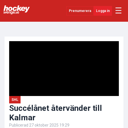
☰
Prenumerera
Logga in
ANNONS
Senaste Nytt
YouTube
SHL
Evenemang
Övrigt
SHL
Succélånet återvänder till
Kalmar
Publicerad
27 oktober 2025 19:29