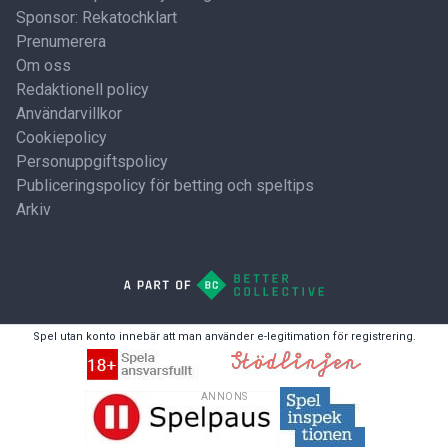
Sponsor: Rekatochklart
Prenumerera
Om oss
Redaktionell policy
Användarvillkor
Cookiepolicy
Personuppgiftspolicy
Publiceringspolicy för betting och speltips
Arkiv
Spel utan konto innebär att man använder e-legitimation för registrering.
ANNONS