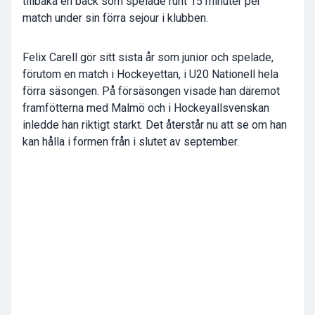
tillbaka en back som spelade runt 15 minuter per
match under sin förra sejour i klubben.
Felix Carell gör sitt sista år som junior och spelade,
förutom en match i Hockeyettan, i U20 Nationell hela
förra säsongen. På försäsongen visade han däremot
framfötterna med Malmö och i Hockeyallsvenskan
inledde han riktigt starkt. Det återstår nu att se om han
kan hålla i formen från i slutet av september.