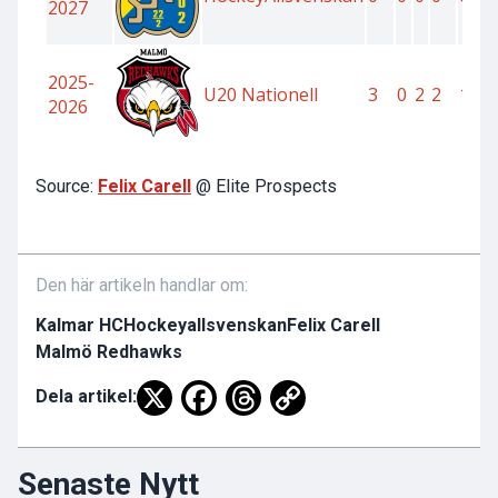
Source:
Felix Carell
@ Elite Prospects
Den här artikeln handlar om:
Kalmar HC
Hockeyallsvenskan
Felix Carell
Malmö Redhawks
Dela artikel:
Senaste Nytt