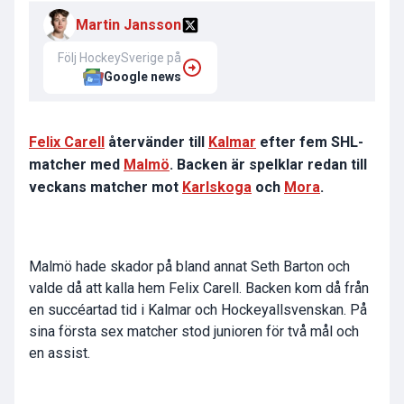
Martin Jansson
Följ HockeySverige på
Google news
Felix Carell
återvänder till
Kalmar
efter fem SHL-
matcher med
Malmö
. Backen är spelklar redan till
veckans matcher mot
Karlskoga
och
Mora
.
Malmö hade skador på bland annat Seth Barton och
valde då att kalla hem Felix Carell. Backen kom då från
en succéartad tid i Kalmar och Hockeyallsvenskan. På
sina första sex matcher stod junioren för två mål och
en assist.