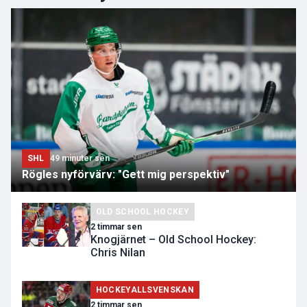
SHL
49 minuter sen
Rögles nyförvärv: "Gett mig perspektiv"
OLD SCHOOL HOCKEY
2 timmar sen
Knogjärnet – Old School Hockey:
Chris Nilan
HOCKEYALLSVENSKAN
2 timmar sen