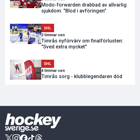
Modo-forwarden drabbad av allvarlig
sjukdom: "Blod i avföringen"
SHL
2 timmar sen
Timrås nyförvärv om finalförlusten:
"Sved extra mycket"
SHL
4 timmar sen
Timrås sorg - klubblegendaren död