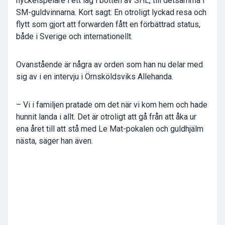
nyckelspelare i ett lag i botten av SHL, till detsamma i
SM-guldvinnarna. Kort sagt: En otroligt lyckad resa och
flytt som gjort att forwarden fått en förbättrad status,
både i Sverige och internationellt.
Ovanstående är några av orden som han nu delar med
sig av i en intervju i Örnsköldsviks Allehanda.
– Vi i familjen pratade om det när vi kom hem och hade
hunnit landa i allt. Det är otroligt att gå från att åka ur
ena året till att stå med Le Mat-pokalen och guldhjälm
nästa, säger han även.