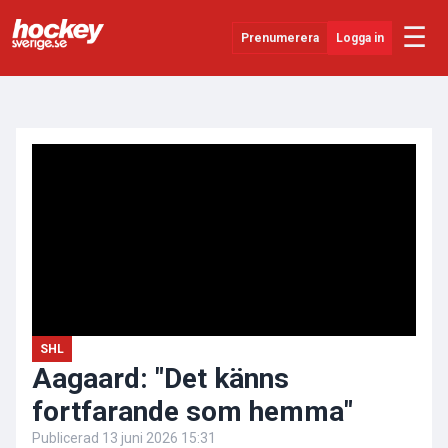
☰
Prenumerera
Logga in
ANNONS
Senaste Nytt
YouTube
SHL
Evenemang
Övrigt
SHL
Aagaard: "Det känns
fortfarande som hemma"
Publicerad
13 juni 2026 15:31