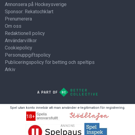
Annonsera på Hockeysverige
Sponsor: Rekatochklart
Prenumerera
Om oss
Redaktionell policy
Användarvillkor
Cookiepolicy
Personuppgiftspolicy
Publiceringspolicy för betting och speltips
Arkiv
Spel utan konto innebär att man använder e-legitimation för registrering.
ANNONS