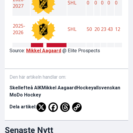
Source:
Mikkel Aagaard
@ Elite Prospects
Den här artikeln handlar om:
Skellefteå AIK
Mikkel Aagaard
Hockeyallsvenskan
MoDo Hockey
Dela artikel:
Senaste Nytt