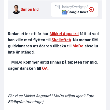
Följ HockeySverige på
Simon Eld
Google news
Redan efter ett år har
Mikkel Aagaard
fått ut vad
han ville med flytten till
Skellefteå
. Nu menar SM-
guldvinnaren att dörren tillbaka till
MoDo
absolut
inte är stängd.
– MoDo kommer alltid finnas på tapeten för mig,
säger dansken till
ÖA.
Får vi se Mikkel Aagaard i MoDo-tröjan igen? Foto:
Bildbyrån (montage).