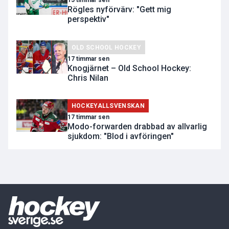
15 timmar sen
Rögles nyförvärv: "Gett mig
perspektiv"
OLD SCHOOL HOCKEY
17 timmar sen
Knogjärnet – Old School Hockey:
Chris Nilan
HOCKEYALLSVENSKAN
17 timmar sen
Modo-forwarden drabbad av allvarlig
sjukdom: "Blod i avföringen"