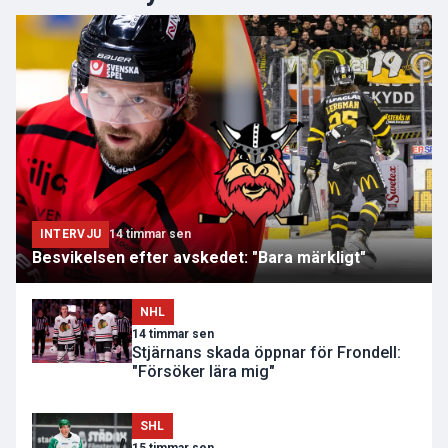
INTERVJU
14 timmar sen
Besvikelsen efter avskedet: "Bara märkligt"
NHL
14 timmar sen
Stjärnans skada öppnar för Frondell:
"Försöker lära mig"
SHL