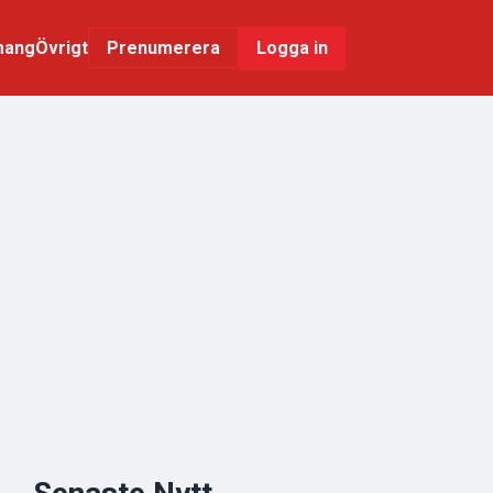
mang
Övrigt
Logga in
Prenumerera