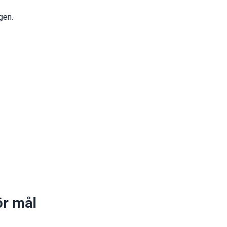
gen.
ör mål