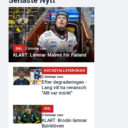
Senaste Nytt
SHL
2 timmar sen
KLART: Lämnar Malmö för Finland
HOCKEYALLSVENSKAN
2 timmar sen
Efter degraderingen -
Lang vill ha revansch:
"Allt var mörkt"
SHL
3 timmar sen
KLART: Brodin lämnar
Björklöven