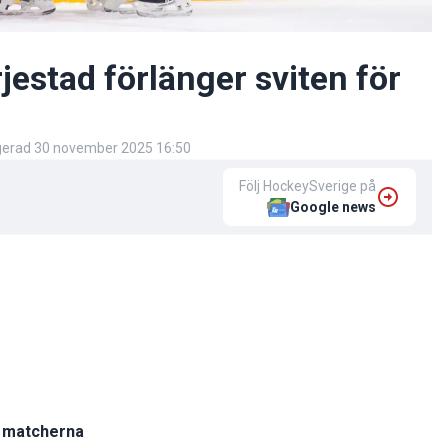
estad förlänger sviten för
igerad
30 november 2025 16:50
Följ HockeySverige på
Google news
o matcherna