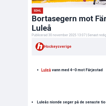
SDHL
Bortasegern mot Färj
Luleå
Publicerad
30 november 2025 13:07
| Senast red
Hockeysverige
Luleå
vann med 4–0 mot Färjestad
Luleås nionde seger på de senaste ti