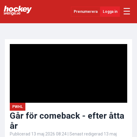
☰
Prenumerera
Logga in
ANNONS
Senaste Nytt
YouTube
SHL
Evenemang
Övrigt
PWHL
Går för comeback - efter åtta
år
Publicerad
13 maj 2026 08:24
| Senast redigerad
13 maj