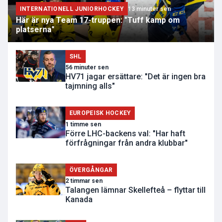
INTERNATIONELL JUNIORHOCKEY
13 minuter sen
Här är nya Team 17-truppen: "Tuff kamp om
platserna"
SHL
56 minuter sen
HV71 jagar ersättare: "Det är ingen bra
tajmning alls"
EUROPEISK HOCKEY
1 timme sen
Förre LHC-backens val: "Har haft
förfrågningar från andra klubbar"
ÖVERGÅNGAR
2 timmar sen
Talangen lämnar Skellefteå – flyttar till
Kanada