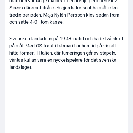
matchen var länge mållös. I den tredje perioden klev
Sirens däremot ifrån och gjorde tre snabba mål i den
tredje perioden. Maja Nylén Persson klev sedan fram
och satte 4-0 i tom kasse.
Svensken landade in på 19:48 i istid och hade två skott
på mål. Med OS först i februari har hon tid på sig att
hitta formen. I Italien, där turneringen går av stapeln,
väntas kullan vara en nyckelspelare för det svenska
landslaget.