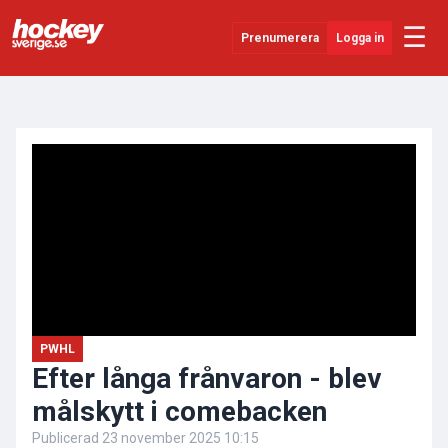
☰
Prenumerera
Logga in
ANNONS
Senaste Nytt
YouTube
SHL
Evenemang
Övrigt
PWHL
Efter långa frånvaron - blev
målskytt i comebacken
Publicerad
23 november 2025 10:15