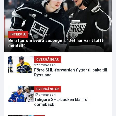
INTERVJU
16 timmar sen
Berättar om svåra säsongen: "Det har varit tufft
mentalt"
ÖVERGÅNGAR
17 timmar sen
Förre SHL-forwarden flyttar tillbaka till
Ryssland
ÖVERGÅNGAR
17 timmar sen
Tidigare SHL-backen klar för
comeback