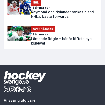
NHL
18 timmar sen
Raymond och Nylander rankas bland
NHL:s bästa forwards
ÖVERGÅNGAR
19 timmar sen
Lämnade Rögle – här är löftets nya
klubbval
Ansvarig utgivare