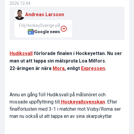
2026 12:44
Andreas Larsson
Följ HockeySverige på
Google news
Hudiksvall
förlorade finalen i Hockeyettan. Nu ser
man ut att tappa sin målspruta Loa Milfors.
22-åringen är nära
Mora
, enligt
Expressen
.
Ännu en gång föll Hudiksvall på målsnöret och
missade uppflyttning till
Hockeyallsvenskan
. Efter
finalförlusten med 3-1 i matcher mot Visby/Roma ser
man nu också ut att tappa en av sina skarpskyttar.