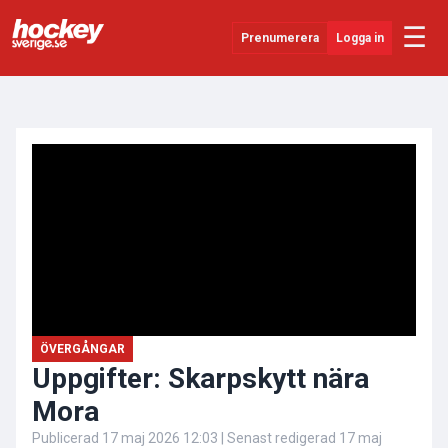
☰
Prenumerera
Logga in
ANNONS
Senaste Nytt
YouTube
SHL
Evenemang
Övrigt
ÖVERGÅNGAR
Uppgifter: Skarpskytt nära
Mora
Publicerad
17 maj 2026 12:03
| Senast redigerad
17 maj