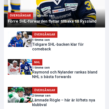
ÖVERGÅNGAR
21 minuter sen
Förre SHL-forwarden flyttar tillbaka till Ryssland
ÖVERGÅNGAR
1 timme sen
Tidigare SHL-backen klar för
comeback
NHL
1 timme sen
Raymond och Nylander rankas bland
NHL:s bästa forwards
ÖVERGÅNGAR
2 timmar sen
Lämnade Rögle – här är löftets nya
klubbval