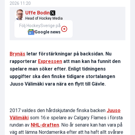
2026 11:20
Uffe Bodin
Head of Hockey Media
Följ HockeySverige på
Google news
Brynäs
letar förstärkningar på backsidan. Nu
rapporterar
Expressen
att man kan ha funnit den
spelare man söker efter. Enligt tidningens
uppgifter ska den finske tidigare stortalangen
Juuso Välimäki vara nära en flytt till Gävle.
2017 valdes den hårdskjutande finska backen
Juuso
Välimäki
som 16:e spelare av Calgary Flames i första
rundan av
NHL-draften
. Nio år senare kan han vara på
väg att lämna Nordamerika efter att ha haft allt svårare