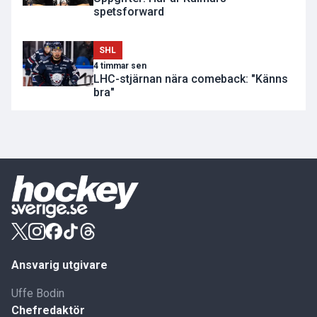
spetsforward
SHL
4 timmar sen
LHC-stjärnan nära comeback: "Känns
bra"
Ansvarig utgivare
Uffe Bodin
Chefredaktör