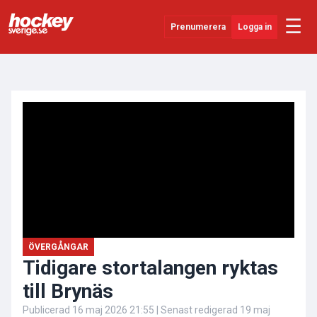
☰
Prenumerera
Logga in
ANNONS
Senaste Nytt
YouTube
SHL
Evenemang
Övrigt
ÖVERGÅNGAR
Tidigare stortalangen ryktas
till Brynäs
Publicerad
16 maj 2026 21:55
| Senast redigerad
19 maj