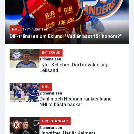
NHL
17 minuter sen
DIF-tränaren om Eklund: "Vad är bäst för honom?"
INTERVJU
1 timme sen
Tyler Kelleher: Därför valde jag
Leksand
NHL
2 timmar sen
Dahlin och Hedman rankas bland
NHL:s bästa backar
ÖVERGÅNGAR
3 timmar sen
Uppgifter: Här är Kalmars