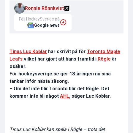
Ronnie Rönnkvist
Följ HockeySverige på
Google news
Tinus Luc Koblar
har skrivit på för
Toronto Maple
Leafs
vilket har gjort att hans framtid i
Rögle
är
osäker.
För hockeysverige.se ger 18-åringen nu sina
tankar inför nästa säsong.
– Om det inte blir Toronto blir det Rögle. Det
kommer inte bli något
AHL
, säger Luc Koblar.
Tinus Luc Koblar kan spela i Rögle – trots det