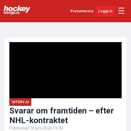
☰
Prenumerera
Logga in
ANNONS
Senaste Nytt
YouTube
SHL
Evenemang
Övrigt
INTERVJU
Svarar om framtiden – efter
NHL-kontraktet
Publicerad
16 juni 2026 15:30