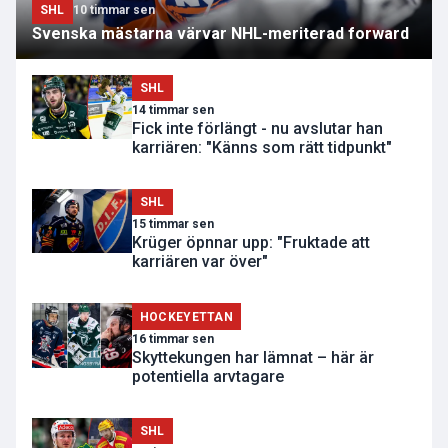
SHL
10 timmar sen
Svenska mästarna värvar NHL-meriterad forward
SHL
14 timmar sen
Fick inte förlängt - nu avslutar han
karriären: "Känns som rätt tidpunkt"
SHL
15 timmar sen
Krüger öpnnar upp: "Fruktade att
karriären var över"
HOCKEYETTAN
16 timmar sen
Skyttekungen har lämnat – här är
potentiella arvtagare
SHL