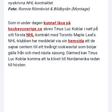
nyskrivna NHL-kontraktet.
Foto:
Ronnie Rönnkvist & Bildbyrån (Montage)
Som ni under dagen
kunnat läsa på
hockeysverige.se
skrev Tinus Luc Koblar i natt på
sitt första
NHL
-kontrakt med Toronto Maple Leafs.
NHL-klubben har meddelat via sin
hemsida
att de
sajnar centern till ett treårigt rookieavtal som börjar
gälla från och med nästa säsong. Därmed kan Tinus
Luc Koblar komma att ta klivet till Nordamerika redan
till hösten.