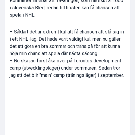
Kontraktet innebär att 18-åringen, som faktiskt är född
i slovenska Bled, redan till hösten kan få chansen att
spela i NHL.
– Såklart det är extremt kul att få chansen att slå sig in
i ett NHL-lag. Det hade varit väldigt kul, men nu gäller
det att göra en bra sommar och träna på för att kunna
höja min chans att spela där nästa säsong.
– Nu ska jag först åka över på Torontos development
camp (utvecklingsläger) under sommaren. Sedan tror
jag att det blir "main" camp (träningsläger) i september.