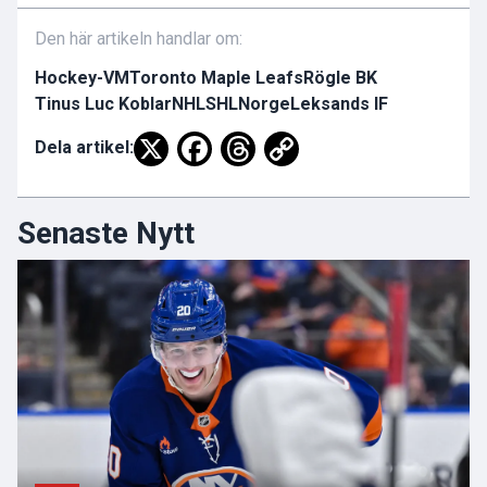
Den här artikeln handlar om:
Hockey-VM
Toronto Maple Leafs
Rögle BK
Tinus Luc Koblar
NHL
SHL
Norge
Leksands IF
Dela artikel:
Senaste Nytt