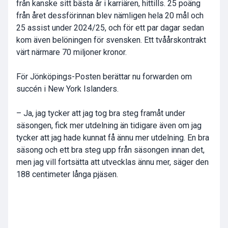
från kanske sitt bästa år i karriären, hittills. 25 poäng
från året dessförinnan blev nämligen hela 20 mål och
25 assist under 2024/25, och för ett par dagar sedan
kom även belöningen för svensken. Ett tvåårskontrakt
värt närmare 70 miljoner kronor.
För Jönköpings-Posten berättar nu forwarden om
succén i New York Islanders.
– Ja, jag tycker att jag tog bra steg framåt under
säsongen, fick mer utdelning än tidigare även om jag
tycker att jag hade kunnat få ännu mer utdelning. En bra
säsong och ett bra steg upp från säsongen innan det,
men jag vill fortsätta att utvecklas ännu mer, säger den
188 centimeter långa pjäsen.