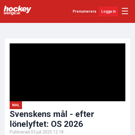
☰
Prenumerera
Logga in
ANNONS
Senaste Nytt
YouTube
SHL
Evenemang
Övrigt
NHL
Svenskens mål - efter
lönelyftet: OS 2026
Publicerad
03 juli 2025 12:18