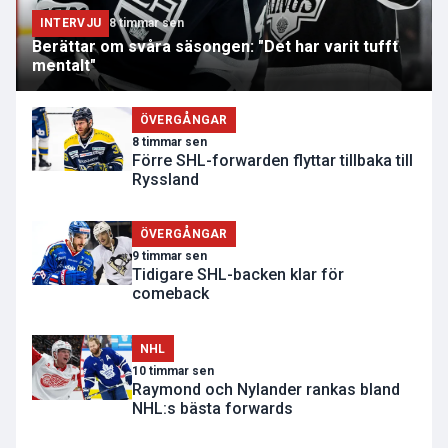
INTERVJU
8 timmar sen
Berättar om svåra säsongen: "Det har varit tufft
mentalt"
ÖVERGÅNGAR
8 timmar sen
Förre SHL-forwarden flyttar tillbaka till
Ryssland
ÖVERGÅNGAR
9 timmar sen
Tidigare SHL-backen klar för
comeback
NHL
10 timmar sen
Raymond och Nylander rankas bland
NHL:s bästa forwards