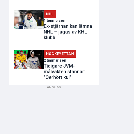
NHL
1 timme sen
Ex-stjärnan kan lämna
NHL – jagas av KHL-
klubb
HOCKEYETTAN
2 timmar sen
Tidigare JVM-
målvakten stannar:
"Oerhört kul"
ANNONS