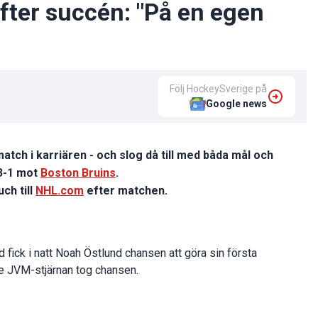
efter succén: "På en egen
Följ HockeySverige på
Google news
atch i karriären - och slog då till med båda mål och
3-1 mot
Boston Bruins
.
ch till
NHL.com
efter matchen.
ad fick i natt Noah Östlund chansen att göra sin första
re JVM-stjärnan tog chansen.