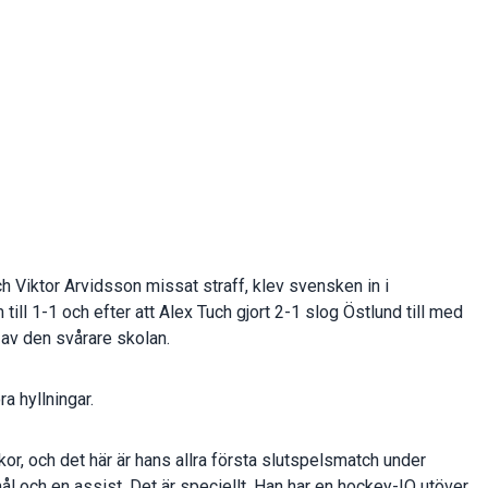
ch Viktor Arvidsson missat straff, klev svensken in i
ll 1-1 och efter att Alex Tuch gjort 2-1 slog Östlund till med
 av den svårare skolan.
a hyllningar.
kor, och det här är hans allra första slutspelsmatch under
l och en assist. Det är speciellt. Han har en hockey-IQ utöver