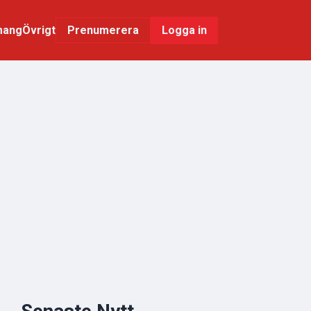
mang
Övrigt
Logga in
Prenumerera