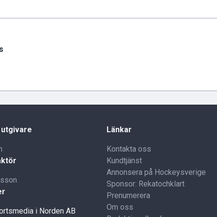
s
 utgivare
Länkar
n
Kontakta oss
ktör
Kundtjänst
Annonsera på Hockeysverige
lsson
Sponsor: Rekatochklart
er
Prenumerera
Om oss
portsmedia i Norden AB