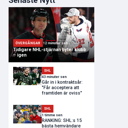
Senaste Nytt
ÖVERGÅNGAR
12 minuter sen
Tidigare NHL-stjärnan byter klubb
– igen
SHL
43 minuter sen
Går in i kontraktsår:
"Får acceptera att
framtiden är oviss"
SHL
1 timme sen
RANKING: SHL:s 15
bästa hemvändare