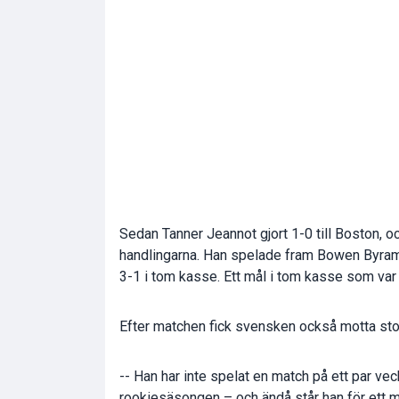
Sedan Tanner Jeannot gjort 1-0 till Boston, o
handlingarna. Han spelade fram Bowen Byram ti
3-1 i tom kasse. Ett mål i tom kasse som var
Efter matchen fick svensken också motta stor
-- Han har inte spelat en match på ett par vec
rookiesäsongen – och ändå står han för ett må