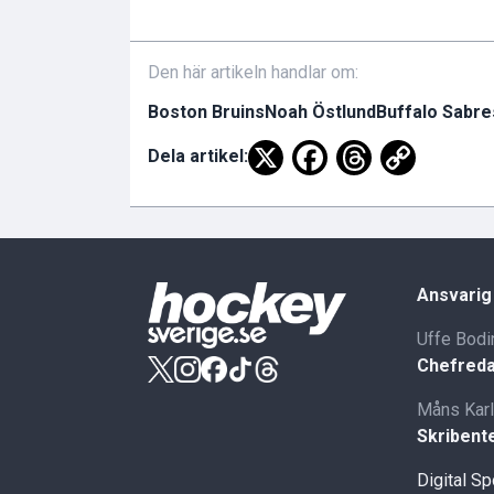
Den här artikeln handlar om:
Boston Bruins
Noah Östlund
Buffalo Sabre
Dela artikel:
Ansvarig
Uffe Bodi
Chefreda
Måns Kar
Skribent
Digital S