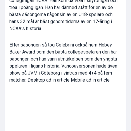
collegeligan NCAA. Han kom då tvåa i skytteligan och
trea i poängligan. Han har därmed stått för en av de
bästa säsongerna någonsin av en U18-spelare och
hans 32 mål är bäst genom tiderna av en 17-åring i
NCAA:s historia.
Efter säsongen så tog Celebrini också hem Hobey
Baker Award som den bästa collegespelaren den här
säsongen och han vann utmärkelsen som den yngsta
spelaren i ligans historia. Vancouversonen hade även
show på JVM i Göteborg i vintras med 4+4 på fem
matcher. Desktop ad in article Mobile ad in article