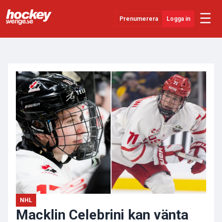
☰
Prenumerera
Logga in
ANNONS
Senaste Nytt
YouTube
SHL
Evenemang
Övrigt
NHL
Macklin Celebrini kan vänta