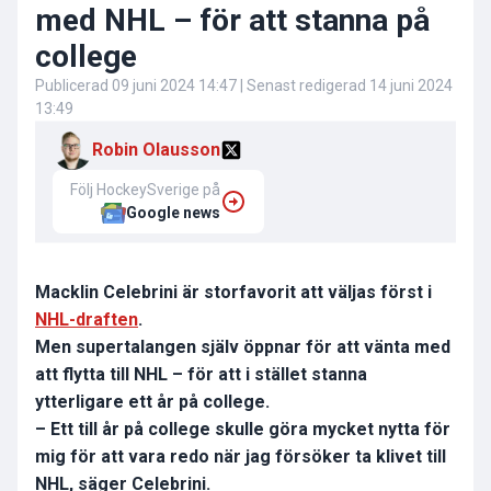
med NHL – för att stanna på
college
Publicerad
09 juni 2024 14:47
| Senast redigerad
14 juni 2024
13:49
Robin Olausson
Följ HockeySverige på
Google news
Macklin Celebrini är storfavorit att väljas först i
NHL-draften
.
Men supertalangen själv öppnar för att vänta med
att flytta till NHL – för att i stället stanna
ytterligare ett år på college.
– Ett till år på college skulle göra mycket nytta för
mig för att vara redo när jag försöker ta klivet till
NHL, säger Celebrini.