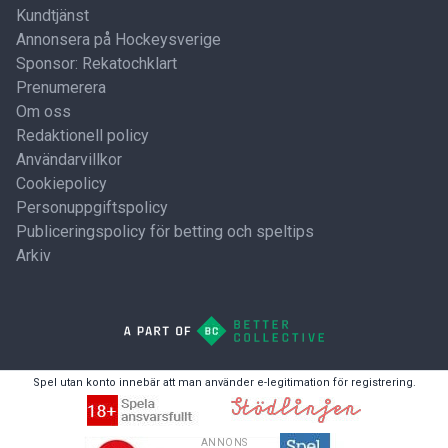
Kundtjänst
Annonsera på Hockeysverige
Sponsor: Rekatochklart
Prenumerera
Om oss
Redaktionell policy
Användarvillkor
Cookiepolicy
Personuppgiftspolicy
Publiceringspolicy för betting och speltips
Arkiv
Spel utan konto innebär att man använder e-legitimation för registrering.
ANNONS