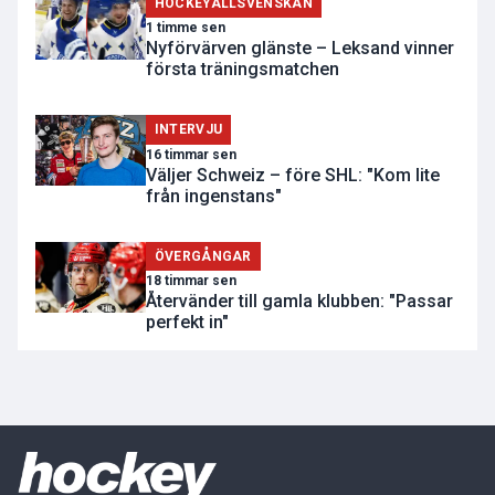
HOCKEYALLSVENSKAN
1 timme sen
Nyförvärven glänste – Leksand vinner
första träningsmatchen
INTERVJU
16 timmar sen
Väljer Schweiz – före SHL: "Kom lite
från ingenstans"
ÖVERGÅNGAR
18 timmar sen
Återvänder till gamla klubben: "Passar
perfekt in"