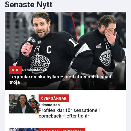
Senaste Nytt
NHL
43 minuter sen
Legendaren ska hyllas – med staty och hissad
tröja
ÖVERGÅNGAR
1 timme sen
Profilen klar för sensationell
comeback – efter tio år